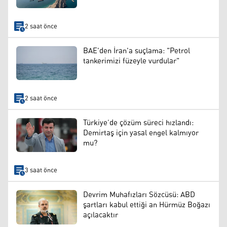
2 saat önce
BAE'den İran'a suçlama: "Petrol
tankerimizi füzeyle vurdular"
2 saat önce
Türkiye’de çözüm süreci hızlandı:
Demirtaş için yasal engel kalmıyor
mu?
3 saat önce
Devrim Muhafızları Sözcüsü: ABD
şartları kabul ettiği an Hürmüz Boğazı
açılacaktır