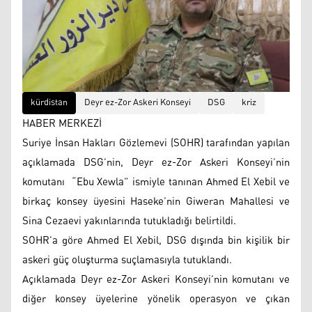
kürdistan
Deyr ez-Zor Askeri Konseyi
DSG
kriz
HABER MERKEZİ
Suriye İnsan Hakları Gözlemevi (SOHR) tarafından yapılan
açıklamada DSG’nin, Deyr ez-Zor Askeri Konseyi’nin
komutanı “Ebu Xewla” ismiyle tanınan Ahmed El Xebil ve
birkaç konsey üyesini Haseke’nin Giweran Mahallesi ve
Sina Cezaevi yakınlarında tutukladığı belirtildi.
SOHR’a göre Ahmed El Xebil, DSG dışında bin kişilik bir
askeri güç oluşturma suçlamasıyla tutuklandı.
Açıklamada Deyr ez-Zor Askeri Konseyi’nin komutanı ve
diğer konsey üyelerine yönelik operasyon ve çıkan