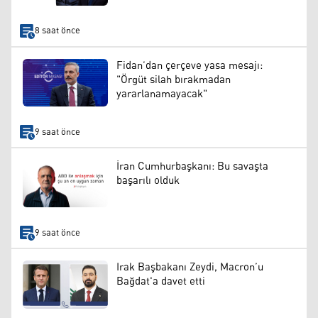
8 saat önce
Fidan’dan çerçeve yasa mesajı:
"Örgüt silah bırakmadan
yararlanamayacak"
9 saat önce
İran Cumhurbaşkanı: Bu savaşta
başarılı olduk
9 saat önce
Irak Başbakanı Zeydi, Macron’u
Bağdat'a davet etti