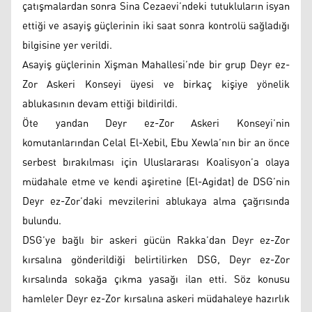
çatışmalardan sonra Sina Cezaevi’ndeki tutukluların isyan
ettiği ve asayiş güçlerinin iki saat sonra kontrolü sağladığı
bilgisine yer verildi.
Asayiş güçlerinin Xişman Mahallesi’nde bir grup Deyr ez-
Zor Askeri Konseyi üyesi ve birkaç kişiye yönelik
ablukasının devam ettiği bildirildi.
Öte yandan Deyr ez-Zor Askeri Konseyi’nin
komutanlarından Celal El-Xebil, Ebu Xewla’nın bir an önce
serbest bırakılması için Uluslararası Koalisyon’a olaya
müdahale etme ve kendi aşiretine (El-Agidat) de DSG’nin
Deyr ez-Zor’daki mevzilerini ablukaya alma çağrısında
bulundu.
DSG’ye bağlı bir askeri gücün Rakka’dan Deyr ez-Zor
kırsalına gönderildiği belirtilirken DSG, Deyr ez-Zor
kırsalında sokağa çıkma yasağı ilan etti. Söz konusu
hamleler Deyr ez-Zor kırsalına askeri müdahaleye hazırlık