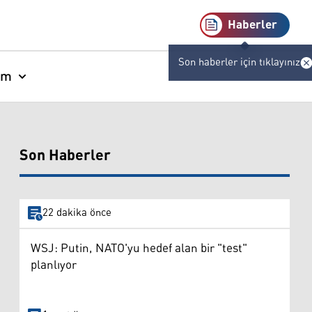
Haberler
Son haberler için tıklayınız
am
Son Haberler
22 dakika önce
WSJ: Putin, NATO'yu hedef alan bir "test"
planlıyor