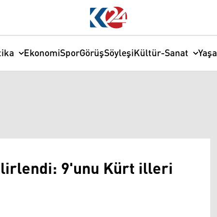
tika
Ekonomi
Spor
Görüş
Söyleşi
Kültür-Sanat
Yaş
irlendi: 9'unu Kürt illeri