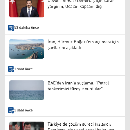
Cevdet Yılmaz: Demirtaş için karar
yargının, Öcalan kapsam dışı
53 dakika önce
İran, Hürmüz Boğazı'nın açılması için
şartlarını açıkladı
1 saat önce
BAE'den İran'a suçlama: "Petrol
tankerimizi füzeyle vurdular"
2 saat önce
Türkiye’de çözüm süreci hızlandı: