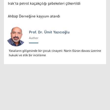
Irak'ta petrol kaçakçılığı şebekeleri çökertildi
Ahbap Derneğine kayyum atandı
Prof. Dr. Ümit Yazıcıoğlu
Author
Prof. Dr. Ümit Yazıcıoğlu
Yasaların gölgesinde bir çocuk cinayeti: Narin Güran davası üzerine
hukuki ve etik bir inceleme