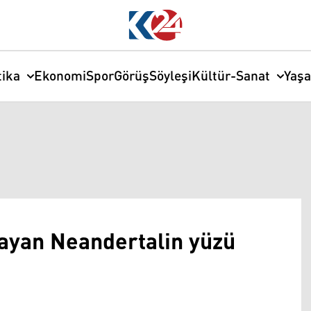
tika
Ekonomi
Spor
Görüş
Söyleşi
Kültür-Sanat
Yaş
ayan Neandertalin yüzü