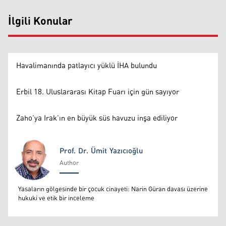
İlgili Konular
Havalimanında patlayıcı yüklü İHA bulundu
Erbil 18. Uluslararası Kitap Fuarı için gün sayıyor
Zaho’ya Irak’ın en büyük süs havuzu inşa ediliyor
Prof. Dr. Ümit Yazıcıoğlu
Author
Prof. Dr. Ümit Yazıcıoğlu
Yasaların gölgesinde bir çocuk cinayeti: Narin Güran davası üzerine
hukuki ve etik bir inceleme