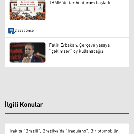
TBMM’de tarihi oturum başladı
2 saat önce
Fatih Erbakan: Çerçeve yasaya
''çekimser'' oy kullanacağız
İlgili Konular
Irak’ta "Brazili", Brezilya’da "Iraquiano": Bir otomobilin