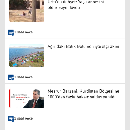
Urfa'da dehşet: Yaşlı annesini
öldüresiye dövdü
1 saat önce
Ağrı'daki Balık Gölü’ne ziyaretçi akını
1 saat önce
Mesrur Barzani: Kürdistan Bölgesi'ne
1000'den fazla haksız saldırı yapıldı
2 saat önce