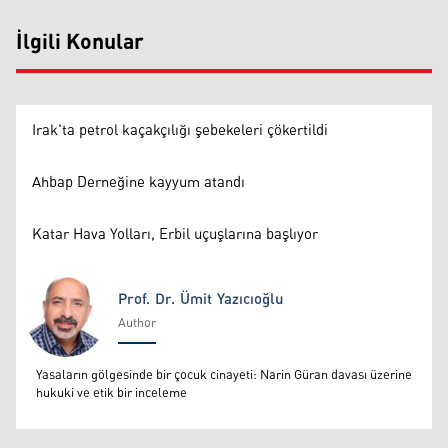
İlgili Konular
Irak'ta petrol kaçakçılığı şebekeleri çökertildi
Ahbap Derneğine kayyum atandı
Katar Hava Yolları, Erbil uçuşlarına başlıyor
Prof. Dr. Ümit Yazıcıoğlu
Author
Prof. Dr. Ümit Yazıcıoğlu
Yasaların gölgesinde bir çocuk cinayeti: Narin Güran davası üzerine
hukuki ve etik bir inceleme