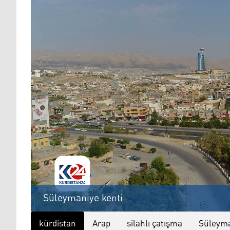
Süleymaniye kenti
kürdistan
Arap
silahlı çatışma
Süleym