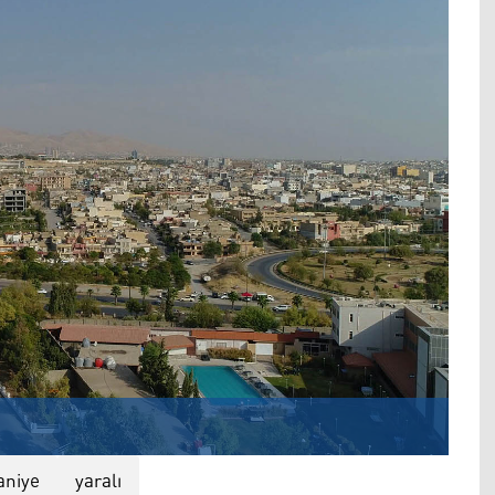
aniye
yaralı