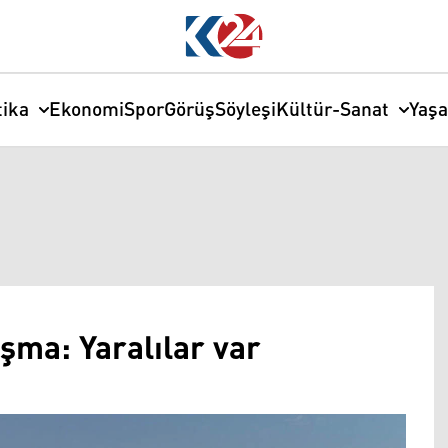
tika
Ekonomi
Spor
Görüş
Söyleşi
Kültür-Sanat
Yaş
ışma: Yaralılar var