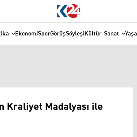
tika
Ekonomi
Spor
Görüş
Söyleşi
Kültür-Sanat
Yaş
ın Kraliyet Madalyası ile