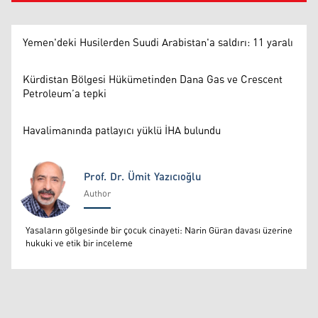
Yemen'deki Husilerden Suudi Arabistan'a saldırı: 11 yaralı
Kürdistan Bölgesi Hükümetinden Dana Gas ve Crescent
Petroleum’a tepki
Havalimanında patlayıcı yüklü İHA bulundu
Prof. Dr. Ümit Yazıcıoğlu
Author
Prof. Dr. Ümit Yazıcıoğlu
Yasaların gölgesinde bir çocuk cinayeti: Narin Güran davası üzerine
hukuki ve etik bir inceleme