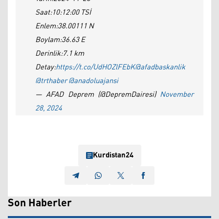
Saat:10:12:00 TSİ
Enlem:38.00111 N
Boylam:36.63 E
Derinlik:7.1 km
Detay:
https://t.co/UdHOZlFEbK
@afadbaskanlik
@trthaber
@anadoluajansi
— AFAD Deprem (@DepremDairesi)
November
28, 2024
Kurdistan24
Son Haberler