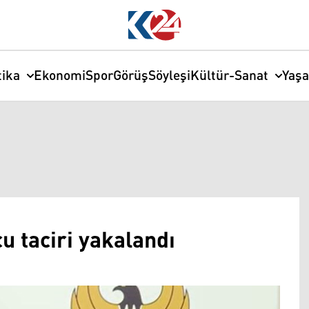
tika
Ekonomi
Spor
Görüş
Söyleşi
Kültür-Sanat
Yaş
u taciri yakalandı