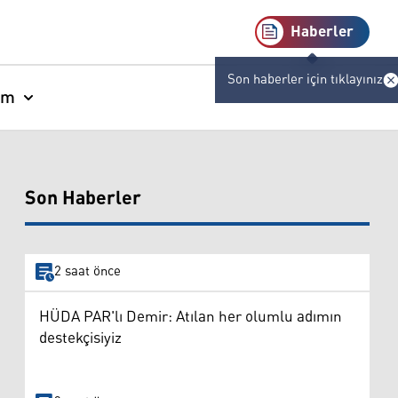
Haberler
Son haberler için tıklayınız
am
Son Haberler
2 saat önce
HÜDA PAR'lı Demir: Atılan her olumlu adımın
destekçisiyiz