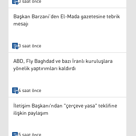
3 saat önce
Başkan Barzani’den El-Mada gazetesine tebrik
mesajı
3 saat önce
ABD, Fly Baghdad ve bazı İranlı kuruluşlara
yönelik yaptırımları kaldırdı
4 saat önce
İletişim Başkanı'ndan "çerçeve yasa" teklifine
ilişkin paylaşım
5 saat önce