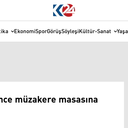
tika
Ekonomi
Spor
Görüş
Söyleşi
Kültür-Sanat
Yaş
 önce müzakere masasına