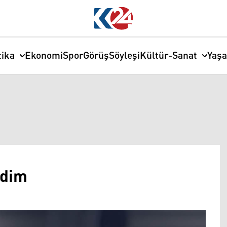
tika
Ekonomi
Spor
Görüş
Söyleşi
Kültür-Sanat
Yaş
rdim