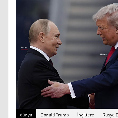
dünya
Donald Trump
İngiltere
Rusya D