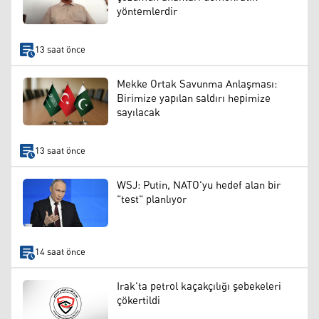
yöntemlerdir
13 saat önce
Mekke Ortak Savunma Anlaşması:
Birimize yapılan saldırı hepimize
sayılacak
13 saat önce
WSJ: Putin, NATO'yu hedef alan bir
"test" planlıyor
14 saat önce
Irak'ta petrol kaçakçılığı şebekeleri
çökertildi