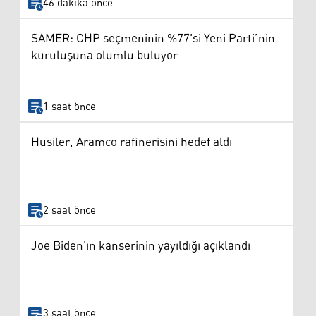
46 dakika önce
SAMER: CHP seçmeninin %77'si Yeni Parti’nin
kuruluşuna olumlu buluyor
1 saat önce
Husiler, Aramco rafinerisini hedef aldı
2 saat önce
Joe Biden'ın kanserinin yayıldığı açıklandı
3 saat önce