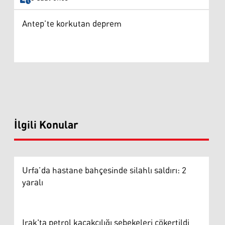
Antep’te korkutan deprem
İlgili Konular
Urfa’da hastane bahçesinde silahlı saldırı: 2
yaralı
Irak'ta petrol kaçakçılığı şebekeleri çökertildi