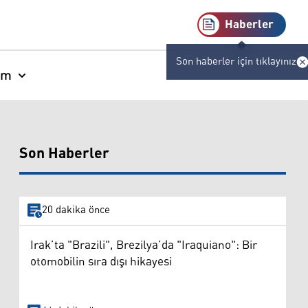
Haberler
Son haberler için tıklayınız
am
Son Haberler
20 dakika önce
Irak’ta "Brazili", Brezilya’da "Iraquiano": Bir
otomobilin sıra dışı hikayesi