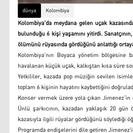
dünya
Kolombiya
Kolombiya'da meydana gelen uçak kazasında,
bulunduğu 6 kişi yaşamını yitirdi. Sanatçının
ölümünü rüyasında gördüğünü anlattığı ortaya 
Kolombiya’nın Boyaca yönetim bölgesine ba
havalanan küçük uçak, kalkıştan kısa süre s
Yetkililer, kazada pop müziğin sevilen isiml
toplam 6 kişinin hayatını kaybettiğini doğrulad
Konser vermek üzere yola çıkan Jimenez’in ö
Ünlü şarkıcının, kazadan yaklaşık 20 gün ö
kazasıyla ilgili rüyalar gördüğünü söylediği öğ
Programda endişelerini dile getiren Jimenez'in 