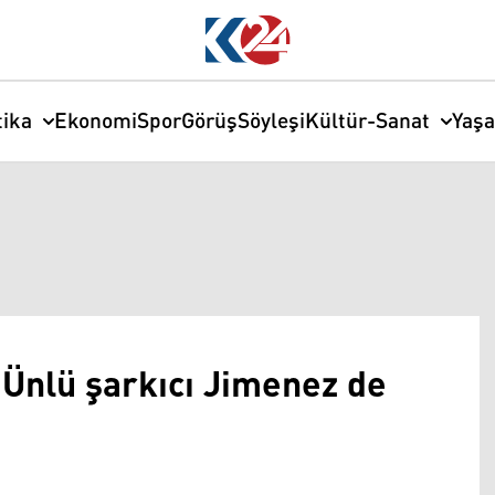
tika
Ekonomi
Spor
Görüş
Söyleşi
Kültür-Sanat
Yaş
 Ünlü şarkıcı Jimenez de