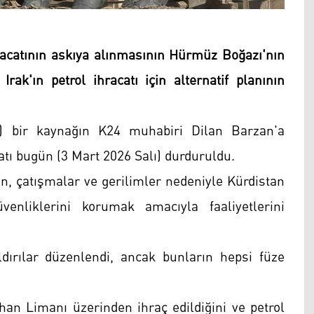
hracatının askıya alınmasının Hürmüz Boğazı'nın
Irak'ın petrol ihracatı için alternatif planının
O) bir kaynağın K24 muhabiri Dilan Barzan'a
acatı bugün (3 Mart 2026 Salı) durduruldu.
in, çatışmalar ve gerilimler nedeniyle Kürdistan
venliklerini korumak amacıyla faaliyetlerini
aldırılar düzenlendi, ancak bunların hepsi füze
han Limanı üzerinden ihraç edildiğini ve petrol