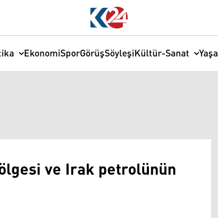
tika
Ekonomi
Spor
Görüş
Söyleşi
Kültür-Sanat
Yaş
ölgesi ve Irak petrolünün