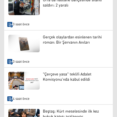
Urfa’da hastane bahçesinde silahlı
saldırı: 2 yaralı
3 saat önce
Gerçek olaylardan esinlenen tarihi
roman: Bir Şervanın Anıları
3 saat önce
"Çerçeve yasa" teklifi Adalet
Komisyonu'nda kabul edildi
4 saat önce
Beştaş: Kürt meselesinde ilk kez
hukuk kapısı aralanıyor