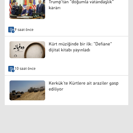
Trump'tan "doğumla vatandaşlık"
kararı
9 saat önce
Kürt müziğinde bir ilk: "Defiane"
dijital kitabı yayınladı
10 saat önce
Kerkük’te Kürtlere ait araziler gasp
ediliyor