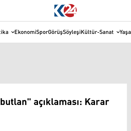
tika
Ekonomi
Spor
Görüş
Söyleşi
Kültür-Sanat
Yaş
 butlan" açıklaması: Karar