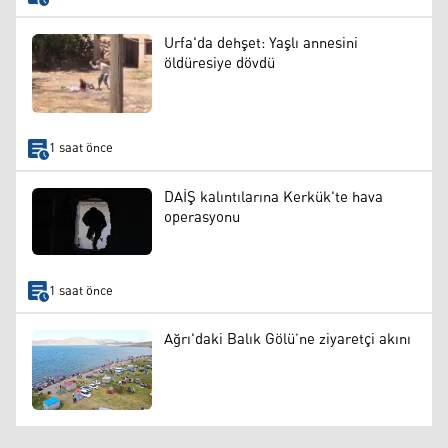
Urfa'da dehşet: Yaşlı annesini
öldüresiye dövdü
1 saat önce
DAİŞ kalıntılarına Kerkük'te hava
operasyonu
1 saat önce
Ağrı'daki Balık Gölü’ne ziyaretçi akını