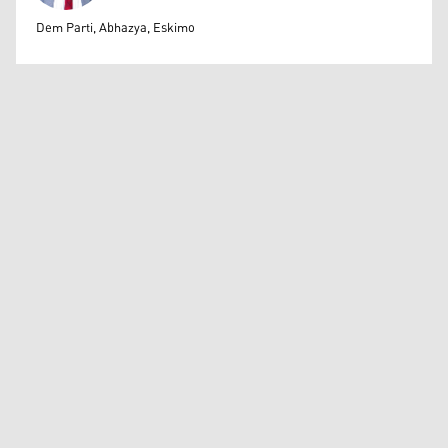
Mehmet Ali Dastmali
Dem Parti, Abhazya, Eskimo