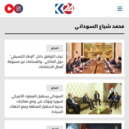
Open Menu
محمد شياع السوداني
العراق
غياب التوافق داخل "الإطار التنسيقي"
حول المالكي.. وانقسامات غير مسبوقة
تُعطل الاجتماعات
غياب التوافق داخل "الإطار التنسيقي" حول المالكي.. وانقسامات
العراق
السوداني يستقبل المبعوث الأمريكي
لسوريا ويؤكد على وضع معالجات
جذرية لاستقرار المنطقة ومنع انتهاك
السيادة
السوداني يستقبل المبعوث الأمريكي لسوريا ويؤكد على وضع معا
العراق