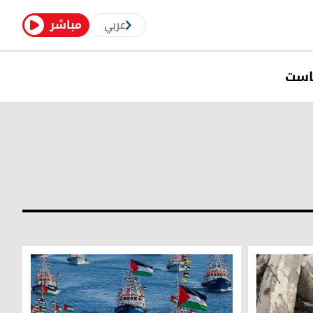
عربي
مباشر
است