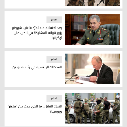
عناصر من مجموعة فاغنر الروسية
العالم
بعد اختفائه منذ تمرّد فاغنر.. شويغو
يزور قواته المشاركة في الحرب على
أوكرانيا
سيرغي شويغو
العالم
المحطّات الرئيسية في رئاسة بوتين
الرئيس الروسي فلاديمير بوتين
العالم
التمرّد القاتل.. ما الذي حدث بين "فاغنر"
وروسيا؟
مسلحون من مجموعة فاغنر