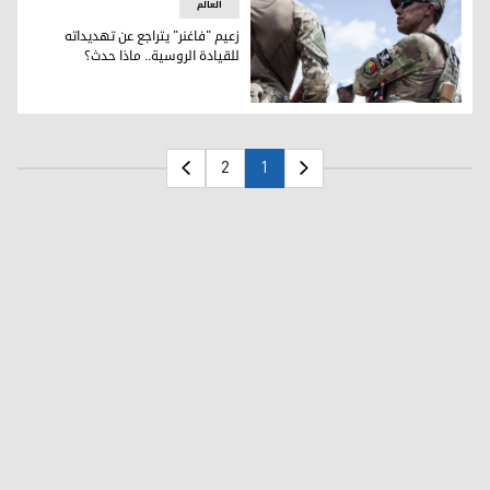
العالم
زعيم "فاغنر" يتراجع عن تهديداته
للقيادة الروسية.. ماذا حدث؟
مقاتلان ضمن صفوف مجموعة فاغنر الروسية (وكالات)
2
1