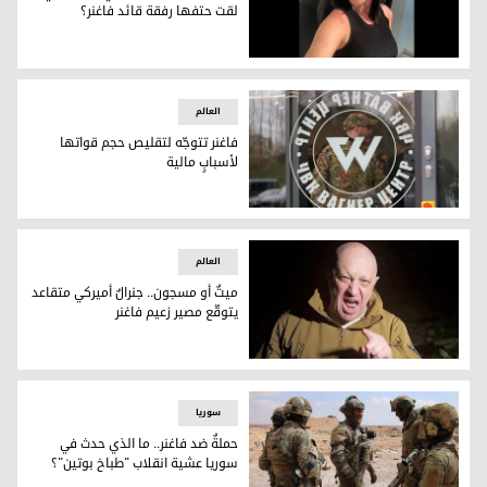
لقت حتفها رفقة قائد فاغنر؟
كريستينا راسبوبوفا
العالم
فاغنر تتوجّه لتقليص حجم قواتها
لأسبابٍ مالية
شعار فاغنر يظهر على بابٍ زجاجي في مقرّ المجموعة بـ سانت بطرس
العالم
ميتٌ أو مسجون.. جنرالٌ أميركي متقاعد
يتوقّع مصير زعيم فاغنر
يفغيني بريغوجين
سوریا
حملةٌ ضد فاغنر.. ما الذي حدث في
سوريا عشية انقلاب "طباخ بوتين"؟