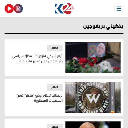
Open Menu
يفغيني بريغوجين
العالم
"يعيش في فنزويلا".. محللٌ سياسي
يثير الجدل حول مصير قائد فاغنر
نعش قائد فاغنر
العالم
بريطانيا تعتزم وضع "فاغنر" ضمن
المنظمات المحظورة
بريطانيا تعتزم وضع "فاغنر" ضمن المنظمات المحظورة
العالم