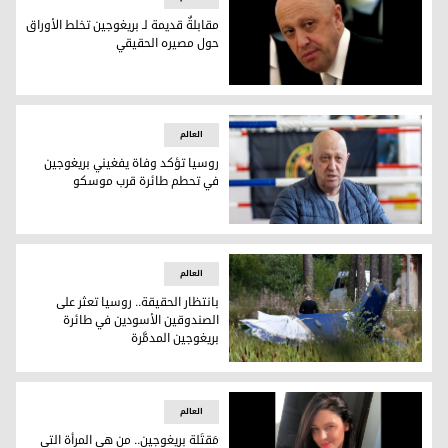
مقابلةٌ قديمة لـ بريغوجين تخلط الأوراق
حول مصيره الحقيقي
يفغيني بريغوجين
العالم
روسيا تؤكد وفاة يفغيني بريغوجين
في تحطم طائرة قرب موسكو
روسيا تؤكد وفاة يفغيني بريغوجين في تحطم طائرة قرب موسكو
العالم
بانتظار الحقيقة.. روسيا تعثر على
الصندوقين الأسودين في طائرة
بريغوجين المدمَّرة
آثار الطائرة المحطّمة (فرانس برس)
العالم
مَقتَلة بريغوجين.. من هي المرأة التي