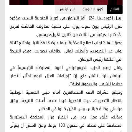
العالم
كوريا الجنوبية
عزل الرئيس
أربيل (كوردستان24)- أقرّ البرلمان في كوريا الجنوبية السبت مذكرة
لعزل الرئيس يون سوك يول، على خلفية محاولته الفاشلة لفرض
الأحكام العرفية في الثالث من كانون الأول/ديسمبر.
وصوّت 204 نواب لصالح المذكرة بينما عارضها 85 نائبا. وامتنع ثلاثة
نواب عن التصويت، وأُبطلت ثماني بطاقات تصويت، وفق النتيجة
التي أعلنها رئيس البرلمان.
وقال زعيم الحزب الديموقراطي (قوة المعارضة الرئيسية) في
البرلمان بارك تشان داي إنّ "إجراءات العزل اليوم تمثّل انتصارا
عظيما للشعب والديموقراطية".
وتجمّع عشرات آلاف المتظاهرين أمام مبنى الجمعية الوطنية
بانتظار التصويت، حيث انفجروا فرحا عندما أُعلنت النتيجة، وفق
مراسلي وكالة فرانس برس الذين كانوا في المكان.
وبذلك، عُلِّق عمل يون في انتظار قرار المحكمة الدستورية
المصادقة على فصله في غضون 180 يوما. ومن المقرّر أن يتولّى