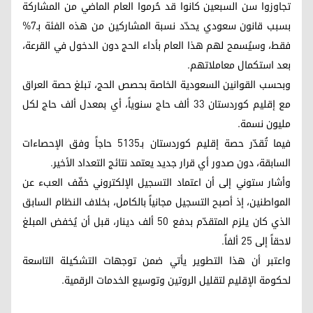
تجاوزوا سن السبعين كانوا قد حُرموا العام الماضي من المشاركة
بسبب قانون سعودي يحدّد نسبة المشاركين من هذه الفئة بـ7%
فقط، وسيُسمح لهم هذا العام بأداء الحج دون الدخول في القرعة،
بعد استكمال معاملاتهم.
وبحسب القوانين السعودية الخاصة بحصص الحج، تبلغ حصة العراق
مع إقليم كوردستان 33 ألف حاج سنوياً، أي بمعدل ألف حاج لكل
مليون نسمة.
فيما تُقدّر حصة إقليم كوردستان بـ5135 حاجاً وفق الإحصاءات
السابقة، دون صدور أي قرار جديد يعتمد نتائج التعداد الأخير.
وأشار ستوني إلى أن اعتماد التسجيل الإلكتروني خفّف العبء عن
المواطنين، إذ أصبح التسجيل مجانياً بالكامل، بخلاف النظام السابق
الذي كان يلزم المتقدّم بدفع 50 ألف دينار، قبل أن يُخفض المبلغ
لاحقاً إلى 25 ألفاً.
واعتبر أن هذا التطوير يأتي ضمن توجهات التشكيلة التاسعة
لحكومة الإقليم لتقليل الروتين وتوسيع الخدمات الرقمية.