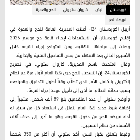
کوردستان
نبض
كاروان ستووني
الحج والعمرة
فريضة الحج
أربيل (كوردستان 24)- أعلنت المديرية العامة للحج والعمرة في
إقليم كوردستان أن الاستعدادات لإجراء قرعة حج موسم 2026
وصلت إلى مراحلها النهائية، ومن المتوقع إجراء القرعة خلال
الأسبوع الحالي بعد الانتهاء من بعض التفاصيل التقنية والإدارية.
وقال المتحدث باسم المديرية، كاروان ستوني، في تصريح
لـكوردستان24، إن التسجيل للحج جرى هذا العام لأول مرة عبر نظام
إلكتروني بالكامل، الأمر الذي تطلّب وقتاً أطول للتدقيق والمراجعة
بسبب حداثة النظام، ما أدى إلى تأجيل موعد إجراء القرعة.
وأوضح ستوني أن عدد المتقدمين بلغ 89 ألف شخص، مشيراً إلى
إضافة شرط جديد هذا العام يتمثل في استبعاد كل من سبق له
أداء فريضة الحج من دخول القرعة، وهو ما أدى إلى حذف آلاف
الأسماء من نظام التسجيل.
وفيما يتعلق بكبار السن، أكد ستوني أن أكثر من 350 شخصاً