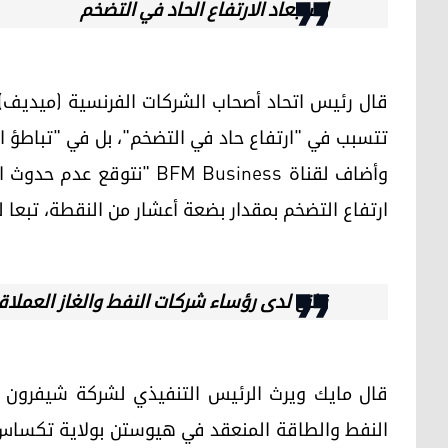
استبعاد الارتفاع الحاد في التضخم
قال رئيس اتحاد أصحاب الشركات الفرنسية (ميديف) ب
تتسبب في "ارتفاع حاد في التضخم"، بل في "تباطؤ ال
وأضاف لقناة BFM Business "
ارتفاع التضخم بمقدار بضعة أعشار من النقطة، تبعا 
قلق لدى رؤساء شركات النفط والغاز العملاق
النفط والطاقة المنعقد في هيوستن بولاية تكساس،