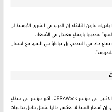
اتريك مارتن الثلاثاء إن الحرب في الشرق الأوسط لن
نمو" مصحوبا بارتفاع معتدل في الأسعار.
نتوقع عدم حدوث ارتفاع حاد في التضخم، بل تباطؤ في النمو، مع احتمال
للظروف".
ة
قال مايك ويرث الرئيس التنفيذي لشركة شيفرون الاثنين في مؤتمر CERAWeek، أكبر مؤتمر في قطاع
 إن أسعار النفط لا تعكس حاليا بشكل كامل تداعيات