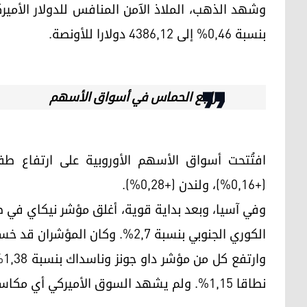
وشهد الذهب، الملاذ الآمن المنافس للدولار الأميرك
بنسبة 0,46% إلى 4386,12 دولارا للأونصة.
تراجع الحماس في أسواق الأسهم
(+0,16%)، ولندن (+0,28%).
الكوري الجنوبي بنسبة 2,7%. وكان المؤشران قد خسرا 3,5% و6,5% على التوالي الإثنين.
نطاقا 1,15%. ولم يشهد السوق الأميركي أي مكاسب منذ ما يقرب من أسبوع.