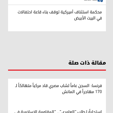
محكمة استئناف أميركية توقف بناء قاعة احتفالات
في البيت الأبيض
مقالة ذات صلة
فرنسا: السجن عاماً لشاب مصري قاد مركباً متهالكاً لـ
170 مهاجراً في المانش
استجابةً لـطلب "العامري".. "المقاومة الإسلامية في