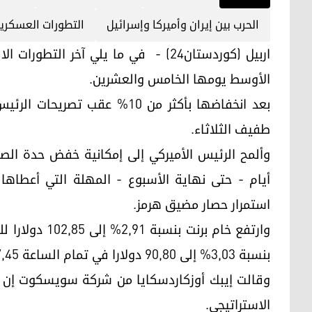
الحرب بين إيران وأميركا وإسرائيل
التطورات العسكري
اربيل (كوردستان24) - في ما يلي آخر ا
الأوسط يومها الخامس والعشرين.
بعد انخفاضها بأكثر من 10% عقب
طفيف الثلاثاء.
وألمح الرئيس الأميركي إلى إمكانية خفض حدة الصر
أيام - حتى نهاية الأسبوع - المهلة التي أعطاه
استمرار حصار مضيق هرمز.
وارتفع خام برن
بنسبة 3,03% إلى 90,80 دولارا في تمام الساعة 7,45 صباحا بتوقيت غرينتش.
وقالت إيبك أوزكاردسكايا من شركة سويسكوت إن ع
الاستراتيجي.