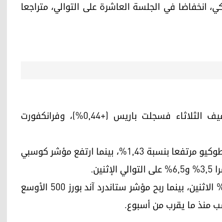
ي، انخفاضا في الجلسة العاشرة على التوالي، متراجعا
افتُتحت أسواق الأسهم الأوروبية على ارتفاع طفيف الثلاثاء فسجلت باريس (+0,44%)، وفرانكفورت
وفي آسيا، وبعد بداية قوية، أغلق مؤشر نيكاي في طوكيو مرتفعا بنسبة 1,43%، بينما ارتفع مؤشر كوسبي
وارتفع كل من مؤشر داو جونز وناسداك بنسبة 1,38% الاثنين، بينما ربح مؤشر ستاندرد آند بورز 500 الأوسع