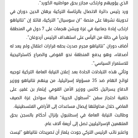
الذي يؤويهم وارتكب مجازر بحق مواطنيه الكورد".
ورد رئيس دائرة الاتصال بالرئاسة التركية برهان الدين دوران في
تدوينة نشرها على منصة "ان سوسيال" التركية، قائلا إن "نتانياهو
ارتكب إبادة جماعية في غزة ويشن هجمات على 7 دول في المنطقة
وتجرأ في حالة من اليأس على استهداف الرئيس أردوغان".
أضاف دوران "نتانياهو مجرم صدرت بحقه قرارات اعتقال ولم يعد له
أصدقاء، وهو يدفع المنطقة نحو الفوضى والصراع كاستراتيجية
للاستمرار السياسي".
وتأتي هذه التبادلات الحادة بعد إعلان النيابة العامة التركية توجيه
لوائح اتهام ضد 35 مسؤولا إسرائيليا، من بينهم نتانياهو ووزير
الدفاع يسرائيل كاتس ووزير الأمن القومي إيتمار بن غفير، على
خلفية احتجاز سفن "أسطول الحرية" قبالة سواحل غزة الصيف
الماضي خلال محاولتها إيصال مساعدات إلى الأراضي الفلسطينية.
وطالبت النيابة العامة في إسطنبول بإنزال أحكام بالسجن بحق
المتهمين الإسرائيليين تصل إلى أربعة آلاف عام.
واعتبر نائب الرئيس التركي جودت يلماز أن تصريحات نتانياهو "ليست