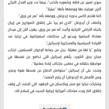
سوى تعبير عن قلقه وشعوره بالذنب"، بينما ندد وزير العدل التركي
أكين غورليك بها ووصفها بأنها "عبثية".
كما هاجم كاتس بدوره إردوغان، ووصفه بأنه "نمر من ورق".
وأضاف أن أردوغان "الذي لم يردّ على إطلاق الصواريخ من إيران
باتجاه الأراضي التركية وأثبت أنه نمر من ورق، يهرب الآن إلى ميدان
معاداة السامية ويدعو إلى محاكمات استعراضية في تركيا ضد
القيادة السياسية والعسكرية لإسرائيل".
وتابع "يا لها من مهزلة. رجل من جماعة الإخوان المسلمين، ارتكب
مجازر بحق الكورد، يتّهم إسرائيل التي تدافع عن نفسها في
مواجهة حلفائه في حماس، بارتكاب إبادة جماعية".
وشدد على أن إسرائيل "ستواصل الدفاع عن نفسها بقوة وعزم،
ومن الأفضل له (إردوغان) أن يلزم الصمت".
وشاركت تركيا مع مصر وباكستان في الجهود التي أفضت الى وقف
إطلاق النار وبدء مباحثات أميركية إيرانية السبت في إسلام آباد.