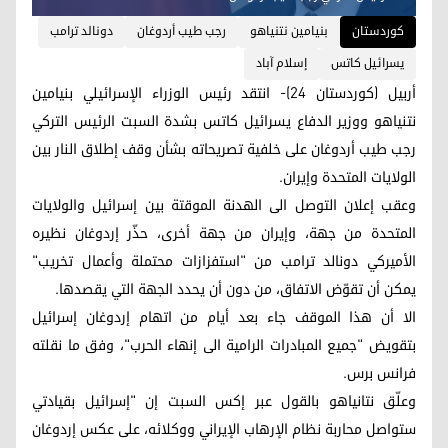
کوردستان
بنيامين نتنياهو
رجب طيب أردوغان
دونالد ترامب
يسرائيل كاتس
إسلام آباد
أربيل (كوردستان 24)- انتقد رئيس الوزراء الإسرائيلي بنيامين
نتنياهو ووزير الدفاع يسرائيل كاتس بشدة السبت الرئيس التركي
رجب طيب أردوغان على خلفية تصريحاته بشأن وقف إطلاق النار بين
الولايات المتحدة وإيران.
وعقب إعلان التوصل الى الهدنة الموقتة بين إسرائيل والولايات
المتحدة من جهة، وإيران من جهة أخرى، حذّر إردوغان نظيره
الأميركي دونالد ترامب من "استفزازات محتملة وأعمال تخريب"
يمكن أن تقوّض الاتفاق، من دون أن يحدد الجهة التي يقصدها.
الا أن هذا الموقف جاء بعد أيام من اتهام إردوغان إسرائيل
بتقويض "جميع المبادرات الرامية الى إنهاء الحرب"، وفق ما نقلته
فرانس برس.
وعلّق نتانياهو بالقول عبر إكس السبت إن "إسرائيل بقيادتي
ستواصل محاربة نظام الإرهاب الإيراني ووكلائه، على عكس إردوغان