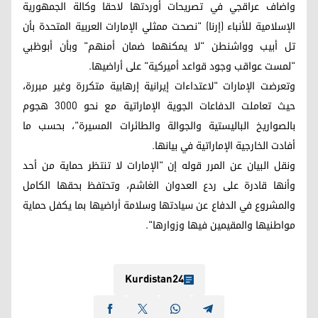
واضاف عراقجي في تصريحات أوردتها لاحقا وكالة الجمهورية
الإسلامية للأنباء (إرنا) "نصحت ممثلي الإمارات العربية المتحدة بأن
تل أبيب وواشنطن "لا يمكنهما ضمان أمنهم" وبأن أبوظبي
"لمست عواقب وجود قواعد أميركية" على أراضيها.
وتعرضت الإمارات "لاعتداءات إيرانية إرهابية متكررة وغير مبررة،
حيث تعاملت الدفاعات الجوية الإماراتية مع نحو 3000 هجوم
بالصواريخ الباليستية والجوالة والطائرات المسيرة"، بحسب ما
أفادت الخارجية الإماراتية في بيانها.
ونقل البيان عن المرر قوله إن "الإمارات لا تنتظر حماية من أحد
وأنها قادرة على ردع العدوان الغاشم، وتحتفظ بحقها الكامل
والمشروع في الدفاع عن سيادتها وسلامة أراضيها بما يكفل حماية
مواطنيها والمقيمين فيها وزوارها".
Kurdistan24