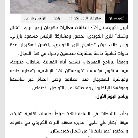
کوردستان
مهرجان الزي الكوردي
زاخو
الرئيس بارزاني
أربيل (كوردستان24)- انطلقت فعاليات مهرجان زاخو الرابع "شال
وشبك" للزي الكوردي، بحضور ومشاركة الرئيس مسعود بارزاني.
وإلى جانب عرض تصاميم الزي الكوردي، يتضمن المهرجان عدة
ندوات ثقافية خاصة بمشاركة مصممين وخبراء في هذا المجال.
ووفقاً لبرنامج المهرجان، تشهد أيام الفعالية نشاطات متنوعة،
فيما ستقوم مؤسسة "كوردستان 24" الإعلامية بتغطية خاصة
ومباشرة للمهرجان منذ انطلاقه وحتى الختام عبر شاشتها
وموقعها الإلكتروني ومنصاتها على التواصل الاجتماعي.
برنامج اليوم الأول:
بدأت النشاطات في الساعة 9:00 صباحاً بجلسات ثقافية شاركت
فيها "بهار علي حاجي" مديرة معهد التراث الكوردي في دهوك،
والدكتور "عمر دليكايا" من شمال كوردستان.