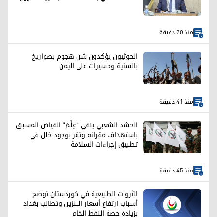
منذ 20 دقيقة
الحوثيون يؤكدون شن هجوم بصواريخ
بالستية ومسيرات على اليمن
منذ 41 دقيقة
الحشد الشعبي ينفي "عِلْمَ" الفياض المسبق
باستهداف مقراته وتقر بوجود خلل في
تطبيق إجراءات السلامة
منذ 45 دقيقة
الثروات الطبيعية في كوردستان توضح
أسباب ارتفاع أسعار البنزين وتطالب بغداد
بزيادة حصة النفط الخام