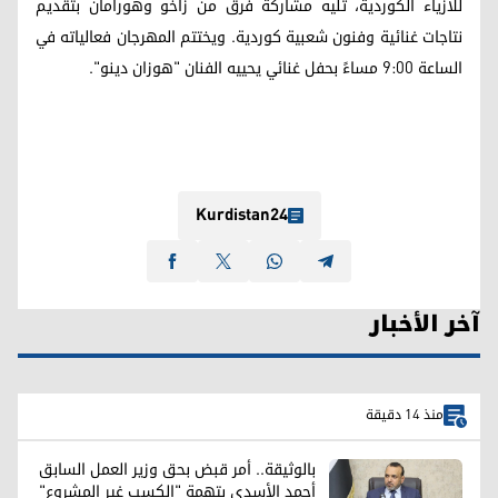
للأزياء الكوردية، تليه مشاركة فرق من زاخو وهورامان بتقديم
نتاجات غنائية وفنون شعبية كوردية. ويختتم المهرجان فعالياته في
الساعة 9:00 مساءً بحفل غنائي يحييه الفنان "هوزان دينو".
Kurdistan24
آخر الأخبار
منذ 14 دقيقة
بالوثيقة.. أمر قبض بحق وزير العمل السابق
أحمد الأسدي بتهمة "الكسب غير المشروع"