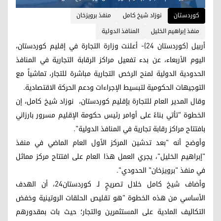
کوردستان
نوزاد شيخ كامل
منفذ برويزخان
منفذ إبراهيم الخليل
المنافذ الدولية
أربيل (كوردستان 24)- أعلنت وزارة التجارة في إقليم كوردستان،
اليوم الأربعاء، عن بدء تفعيل مراكز الرقابة التجارية في المنافذ
الحدودية الدولية لمنح الرخص التجارية مباشرة للتجار، تماشياً مع
التوجيهات الحكومية لتبسيط الإجراءات ودعم الحركة الاقتصادية.
وقال المدير العام للتجارة بإقليم كوردستان، نوزاد شيخ كامل، إن
الخطوة "تأتي بناءً على أوامر رئيس حكومة الإقليم مسرور بارزاني
بافتتاح مراكز رقابة تجارية في المنافذ الدولية".
وأوضح أنه "بعد تدشين المركز الأول العام الماضي في منفذ
"إبراهيم الخليل"، يجري العمل هذا العام على افتتاح مركز مماثل
في منفذ "برويزخان" الحدودي".
وأضاف شيخ كامل خلال تصريحٍ لـ كوردستان24، أن الهدف
الأساسي من هذه الخطوة "هو تقليص الحلقات الروتينية وخفض
التكاليف المادية على المستثمرين والتجار؛ حيث بات بمقدورهم