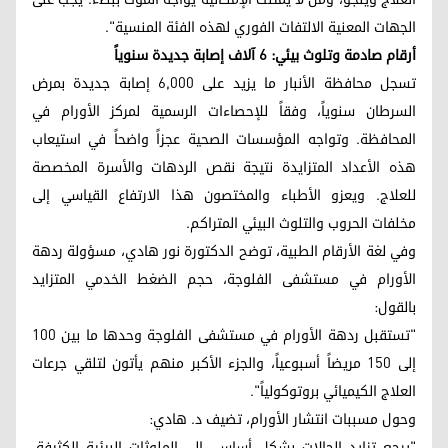
الجهات المعنية الالتفات الفوري لهذه الفئة المنسية".
أرقام صادمة وتلوث بيئي: 6 آلاف إصابة جديدة سنوياً
تسجل محافظة الأنبار ما يزيد على 6,000 إصابة جديدة بمرض
السرطان سنوياً، وفقاً للإحصاءات الرسمية لمركز الأورام في
المحافظة. وتواجه المؤسسات الصحية عجزاً واضحاً في استيعاب
هذه الأعداد المتزايدة نتيجة نقص الردهات والأسرة المخصصة
للعلاج. ويعزو الأطباء والمختصون هذا الارتفاع القياسي إلى
مخلفات الحروب والتلوث البيئي المتراكم.
وفي لغة الأرقام الطبية، توضح الدكتورة نور هادي، مسؤولة ردهة
الأورام في مستشفى الفلوجة، حجم الضغط الخدمي المتزايد
بالقول:
"تستقبل ردهة الأورام في مستشفى الفلوجة وحدها ما بين 100
إلى 150 مريضاً أسبوعياً، والجزء الأكبر منهم يأتون لتلقي جرعات
العلاج الكيميائي بروتوكولياً".
وحول مسببات انتشار الأورام، تضيف د. هادي:
"يرجع تزايد الحالات بشكل أساسي إلى الملوثات البيئية الكثيفة،