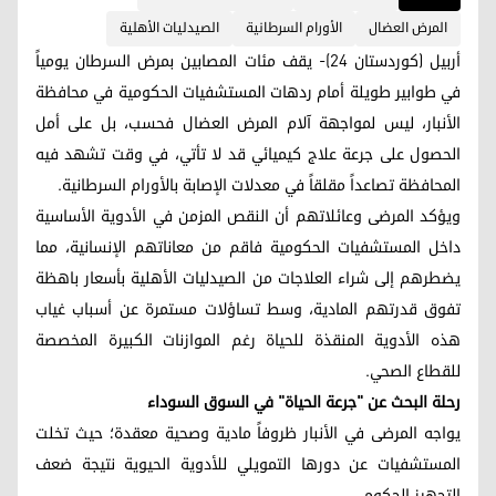
المرض العضال
الأورام السرطانية
الصيدليات الأهلية
أربيل (كوردستان 24)- يقف مئات المصابين بمرض السرطان يومياً
في طوابير طويلة أمام ردهات المستشفيات الحكومية في محافظة
الأنبار، ليس لمواجهة آلام المرض العضال فحسب، بل على أمل
الحصول على جرعة علاج كيميائي قد لا تأتي، في وقت تشهد فيه
المحافظة تصاعداً مقلقاً في معدلات الإصابة بالأورام السرطانية.
ويؤكد المرضى وعائلاتهم أن النقص المزمن في الأدوية الأساسية
داخل المستشفيات الحكومية فاقم من معاناتهم الإنسانية، مما
يضطرهم إلى شراء العلاجات من الصيدليات الأهلية بأسعار باهظة
تفوق قدرتهم المادية، وسط تساؤلات مستمرة عن أسباب غياب
هذه الأدوية المنقذة للحياة رغم الموازنات الكبيرة المخصصة
للقطاع الصحي.
رحلة البحث عن "جرعة الحياة" في السوق السوداء
يواجه المرضى في الأنبار ظروفاً مادية وصحية معقدة؛ حيث تخلت
المستشفيات عن دورها التمويلي للأدوية الحيوية نتيجة ضعف
التجهيز الحكومي.