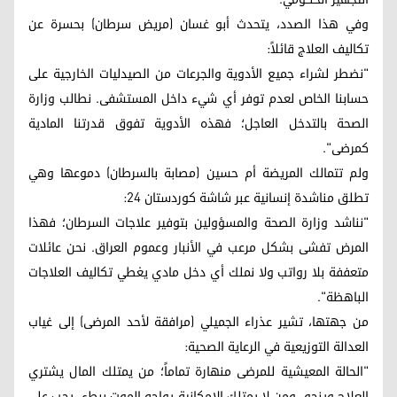
وفي هذا الصدد، يتحدث أبو غسان (مريض سرطان) بحسرة عن
تكاليف العلاج قائلاً:
"نضطر لشراء جميع الأدوية والجرعات من الصيدليات الخارجية على
حسابنا الخاص لعدم توفر أي شيء داخل المستشفى. نطالب وزارة
الصحة بالتدخل العاجل؛ فهذه الأدوية تفوق قدرتنا المادية
كمرضى".
ولم تتمالك المريضة أم حسين (مصابة بالسرطان) دموعها وهي
تطلق مناشدة إنسانية عبر شاشة كوردستان 24:
"نناشد وزارة الصحة والمسؤولين بتوفير علاجات السرطان؛ فهذا
المرض تفشى بشكل مرعب في الأنبار وعموم العراق. نحن عائلات
متعففة بلا رواتب ولا نملك أي دخل مادي يغطي تكاليف العلاجات
الباهظة".
من جهتها، تشير عذراء الجميلي (مرافقة لأحد المرضى) إلى غياب
العدالة التوزيعية في الرعاية الصحية:
"الحالة المعيشية للمرضى منهارة تماماً؛ من يمتلك المال يشتري
العلاج وينجو، ومن لا يمتلك الإمكانية يواجه الموت ببطء. يجب على