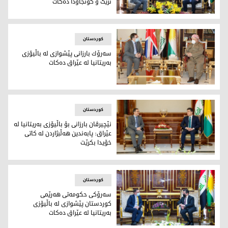
نزیک و گونجاودا ده‌كات
مەسرور بارزانی و مارک برایسن ریچاردسن
کوردستان
سەرۆك بارزانی پێشوازی لە باڵیۆزی
به‌ریتانیا لە عێراق دەکات
سه‌رۆك بارزانی و مارک بریسۆن ریچاردسۆن، باڵیۆزی به‌ریتانیا لە ع
کوردستان
نێچیرڤان بارزانی بۆ باڵيۆزى به‌ريتانيا له‌
عێراق: پابه‌ندین هه‌ڵبژاردن له‌ كاتى
خۆيدا بكرێت
نێچيرڤان بارزانى، سه‌رۆكى هه‌رێمى كوردستان و مايك برايسۆن ريچا
کوردستان
سەرۆکی حکومەتی هەرێمی
کوردستان پێشوازی لە باڵیۆزی
بەریتانیا لە عێراق دەکات