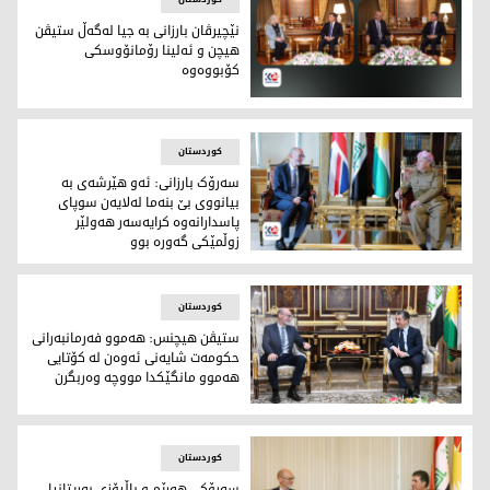
نێچیرڤان بارزانی به‌ جیا له‌گه‌ڵ ستيڤن
هيچن و ئه‌لينا رۆمانۆوسكى
كۆبووه‌وه‌
نێچیرڤان بارزانی به‌ جیا له‌گه‌ڵ ستيڤن هيچن و ئه‌لينا رۆمانۆوسك
کوردستان
سەرۆک بارزانی: ئەو هێرشەی بە
بیانووی بێ بنەما لەلایەن سوپای
پاسدارانه‌وه‌ کرایەسەر هەولێر
زوڵمێکی گەورە بوو
سەرۆک بارزانی: ئەو هێرشەی بە بیانووی بێ بنەما لەلایەن سوپا
کوردستان
ستیڤن هیچنس: هەموو فەرمانبەرانی
حکومەت شایەنی ئەوەن لە کۆتایی
هەموو مانگێکدا مووچە وەربگرن
ستیڤن هیچنس: هەموو فەرمانبەرانی حکومەت شایەنی ئەوەن لە
کوردستان
سه‌رۆكی هه‌رێم و باڵيۆزى به‌ريتانيا