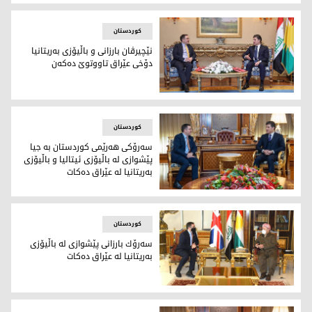
سەرۆکی حکومەتی هەرێمی کوردستان پێشوازی لە باڵیۆزی بەریتا
کوردستان
نێچیرڤان بارزانی و باڵيۆزى به‌ريتانيا
دۆخى عێراق تاووتوێ ده‌كه‌ن
نێچيرڤان بارزانى، سه‌رۆكى هه‌رێمى كوردستان و مارك برايسۆن ريچار
کوردستان
سه‌رۆكی هه‌رێمی كوردستان به‌ جیا
پێشوازی له‌ باڵيۆزى ئيتاليا و باڵیۆزی
بەریتانیا له‌ عێراق ده‌كات
نێچیرڤان بارزانی پێشوازی له‌ باڵیۆزی به‌ریتانیا له‌ عێراق كرد
کوردستان
سەرۆك بارزانی پێشوازی لە باڵیۆزی
به‌ریتانیا لە عێراق دەکات
سه‌رۆك مه‌سعود بارزانی و لە مارک بریسۆن ریچاردسۆن، باڵیۆزی به‌