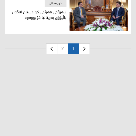
کوردستان
سەرۆکى هەرێمى کوردستان لەگەڵ
باڵیۆزى بەریتانیا کۆبووەوە
سه‌رۆكی هه‌رێمی كوردستان پێشوازی له‌ باڵیۆزی به‌ریتانیا له‌ عێر
2
1