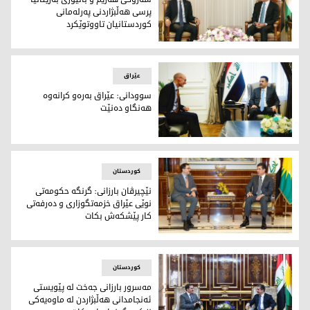
پرسی هه‌ڵبژاردنی په‌رله‌مانی
كوردستانیان تاووتوێكرد
سه‌رۆكی هه‌رێم و باڵيۆزى به‌ريتانيا پرسی هه‌ڵبژاردنی په‌رله‌مانی
عێراق
سوودانی: عێراق به‌ره‌و كرانه‌وه‌
هه‌نگاو ده‌نێت
سوودانی: عێراق به‌ره‌و كرانه‌وه‌ هه‌نگاو ده‌نێت
کوردستان
نێچيرڤان بارزانى: گرنگه‌ حكومه‌تى
نوێى عێراق خزمه‌تگوزارى و ده‌رفه‌تى
كار پێشكه‌ش بكات
نێچیرڤان بارزانی و مارك برايسۆن ريچاردسۆن
کوردستان
مه‌سرور بارزانی جه‌خت له‌ پێویستی
ئەنجامدانی هەڵبژاردن لە ماوەیەکی