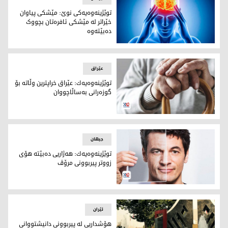
توێژینەوەیەکی نوێ: مێشکی پیاوان
خێراتر لە مێشکی ئافرەتان بچووک
دەبێتەوە
توێژینەوەیەکی نوێ: مێشکی پیاوان خێراتر لە مێشکی ئافرەتان
عێراق
توێژینه‌وه‌یه‌ك: عێراق خراپترین وڵاته‌ بۆ
گوزەرانی به‌ساڵاچووان
توێژینه‌وه‌یه‌ك: عێراق خراپترین وڵاته‌ بۆ گوزەرانی به‌ساڵاچووان
جیهان
توێژینەوەیەك: هەژاریی دەبێتە هۆی
زووتر پیربوونی مرۆڤ
زوو پیربوون
ئێران
ھۆشداریی لە پیربوونی دانیشتووانی