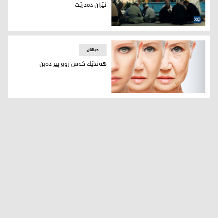
ئێران دەدرێت
ھۆشداریی لە پیربوونی دانیشتووانی ئێران دەدرێت
جیهان
هه‌ندێك كه‌س زوو پیر ده‌بن
هه‌ندێك كه‌س زوو پیر ده‌بن