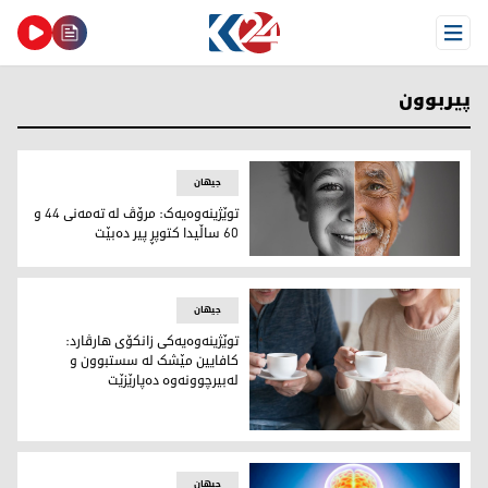
Open Menu
پیربوون
جیهان
توێژینەوەیەک: مرۆڤ لە تەمەنی 44 و
60 ساڵیدا کتوپڕ پیر دەبێت
توێژینەوەیەک: مرۆڤ لە تەمەنی 44 و 60 ساڵیدا کتوپڕ پیر دەبێت
جیهان
توێژینەوەیەکی زانکۆی هارڤارد:
کافایین مێشک لە سستبوون و
لەبیرچوونەوە دەپارێزێت
توێژینەوەیەکی زانکۆی هارڤارد: کافایین مێشک لە سستبوون و ل
جیهان