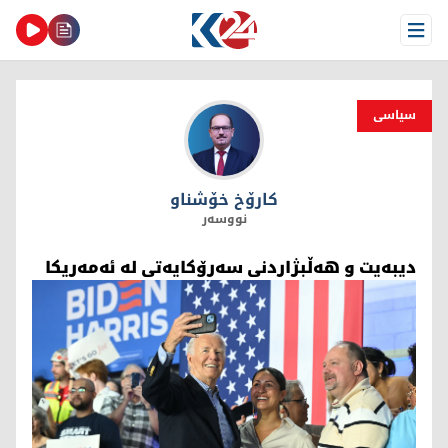
Open Menu
سیاسی
كارۆخ خۆشناو
كارۆخ خۆشناو
نووسەر
دیبەیت و هەڵبژاردنی سەرۆکایەتی لە ئەمەریکا