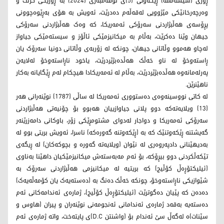
ڕۆژی (سێشەممە) ڕێکەوتی (5)ی نۆڤەمبەری (2024) بە ڕۆژێکی گرنگ و
وەرچەرخانێکی مێژوویی لەقەڵەم دەدرێت، ئەویش بە هۆی بەڕێوەچوونی
پڕۆسەی هەڵبژاردنی سەرۆکی ئه‌مه‌ریكا، کە وەک هەڵبژاردنی سەرۆکی
جیهان وێنا دەکرێت، بەڵام بە میکانیزمێکی ئاڵۆز و سیستەمێکی جیاواز
لەچاو هەموو وڵاتانی جیهان، چونکە لە زۆربەی وڵاتانی دونیا سەرۆک یان
ڕاستەوخۆ لە ناو خەڵک هەڵدەبژێردرێت، یاخود ناڕاستەوخۆ لەلایەن
پەرلەمانەوە هەڵدەبژێردرێت، بەڵام لە ئه‌مه‌ریكادا هیچکام لەم ڕێگایانە بەکار
ناهێنرێن.
لە کاتی نووسینەوەی دەستووری ئه‌مه‌ریكا لە ساڵی (1787) نوێنەرانی هەر
(13) ویلایه‌تەکە دوو پلانی جیاوازییان هەبوو بۆ چۆنیەتی هەڵبژاردنی
سەرۆکی ئه‌مه‌ریكا و دواجار لەدوای مشتومڕێکی زۆر، باوکانی دامەزرێنەر
گەیشتنە ڕێکەوتنێک کە بە (ڕێکەوتنە گەورەکە) ناسرا، ئەویش بریتی بوو لە
بەدیهێنانی دادپەروەری لە نێوان (ویلایه‌تە گەورە و بچوکەکان) لە ڕیگەی
تێکەڵکردنی دوو بیڕۆکە، بۆ ئەم مەبەستەش میکانیزمێکیان داهێنا بەناوی
(ئیلیکتۆڕەڵ کۆڵیج) کە بریتیە لە میکانیزمی هەڵبژاردنی سەرۆک بە
شێوازیکی ناڕاستەوخۆ، چونکە خەڵک دەنگ بە (دەستەیەک یان کۆمەڵەیەک)
دەدەن کە پێیان دەگوترێت (ئیلیکتۆڕەڵ کۆڵیج)، ژمارەی ئەندامەکانی ئەم
دەستەیە بەقەد ژمارەی ئەندامانی ئەنجومەنی نوێنەران و پیران (هاوس و
سێنات)ە لەگەڵ سێ ئەندام بۆ (واشنتن D.C)ی پایتەخت، واتە ژمارەی ئەم