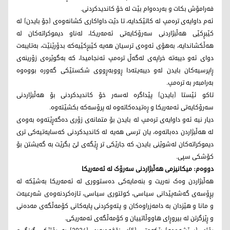
فەرامۆش بكات و بەردەوام بێت لە خۆ كاندیدكردنی.
ئەم داوایەی ترەمپ لە كاتێكدایە، تا دێت داواكاری كشانەوەی (جۆ بایدن) لە
كێبڕكێی هەڵبژاردنی سەرۆكایەتی ئەمەریكا، لەناو دیموكراتەكان لە
هەڵكشاندایە، بەهۆی ئەوەی ترسیان هەیە كێبڕكێیەكە بدۆرێنێت، بەتایبەت
دوای ئەو دیبەتە خراپەی لەگەڵ ترەمپ ئەنجامیدا، كە بەگوێرەی زۆرینەی
ڕاپرسیەكان بایدن لەو دیبەیتەدا ڕووبەڕووی شكستێكی گەورە بووەوە
بەرامبەر بە ترەمپ.
تاکو ئێستا (بایدن) پێداگرە لەسەر خۆ كاندیدكردنی بۆ هەڵبژاردنی
سەرۆكایەتی ئەمەریكا و ڕەتیدەكاتەوە لە پرۆسەكە بكشێتەوە.
دیار نیە ئەو داوایەی ترەمپ لە بایدن بۆ متمانەی زۆری دەگەڕێتەوە بەوەی
لە هەڵبژاردن دەباتەوە، یان ترسی هەیە لە كاندیدكردنی كەسایەتیەكی تری
دیموكراتەكان لەشوێنی بایدن، كە جارێكی تر ڕێگەی لێ بگرێت بە گەيشتن بۆ
كۆشكی سپی.
دووەم: میکانیزمی هەڵبژاردنی سەرۆک لە ئەمەریکا
هەڵبژاردن وەک نەریت و بنەمایەکی دەستووری لە ئەمەریکا بەشێکە لە
پڕۆسەی گەشەپێدانی سیاسی، کولتوری سیاسی، تازەکردنەوەی شەرعیەت
و مانا و هێزدان بە دامەزراوەکان و پتەوکردنی پایەکانی کۆمەڵگەی مەدەنی
و ڕێزگرتن لە بیروڕای هاووڵاتییان و کۆمەڵگەی ئەمەریکی.