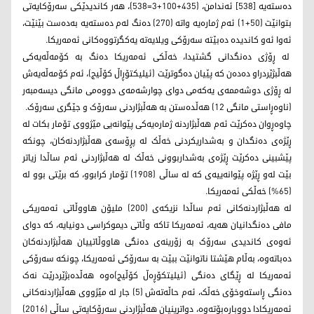
دەستەیە [538] ئەندامن، (435+100+3=538)، هەر کاندیدێکی سەرۆکایەتی
بتوانێت (50+1) ئەم ژمارەیە واتە (270) دەنگ لەم دەستەیە بەدەست بێنێت،
ئەوا ئەو کاندیدە دەبێتە سەرۆکی ویلایه‌تە یەکگرتووەکانی ئه‌مه‌ریكا.
لە ڕۆژی دەنگدانی گشتیدا، خەڵکی ئه‌مه‌ریكا دەنگ بە کۆمەڵەیەکی
هەڵبژێردراو دەدەن کە پێیان دەگوترێت (ئیلیکتۆڕاڵ کۆڵیج)، ئەم کۆمەڵەیەش
لە ڕۆژی دوشەممەی یەکەمی دوای چوارشەمەی دووەمی مانگی دیسەمبەر
(ناوەڕاستی مانگی 12) هەڵدەستن بە هەڵبژاردنی سەرۆک و جێگری سەرۆک.
چاوەڕوان دەکرێت ئەم هەڵبژاردنە ژمارەیەکی پێوانەیی مێژووی تۆمار بکات لە
ڕێژەی دەنگدان و بەشداریکردنی خەڵک لە پڕۆسەی هەڵبژاردنەکان، چونکە
پێشبینی دەکرێت ڕێژەی بەشداربوونی خەڵک لە هەڵبژاردنی ئەم ساڵدا زیاتر
بێت لەو ڕێژە پێوانەییەی کە لە ساڵی (1908) تۆمار کرابوو، کە برێتی بوو لە
(65%) خەڵکی ئه‌مه‌ریكا.
لە هەڵبژاردنەکانی ئەم ساڵدا نزیکەی (200) ملیۆن هاووڵاتی ئه‌مه‌ریكی
مافی دەنگدانیان هەیە، ئه‌مه‌ریكا تاکە وڵاتی دیموکراسی دونیایە، کە دوای
ئەوەی کاندیدی سەرۆک بە زۆرینەی دەنگی هاووڵاتییان هەڵبژاردنەکان
دەباتەوە، بەڵام هێشتا ناتوانێت ببێت بە سەرۆکی ئه‌مه‌ریكا، چونکە سەرۆکی
ئه‌مه‌ریكا لە ڕێگای دەنگی (ئیلیتکۆڕەڵ کۆڵیج)ەوە هەڵدەبژێردرێت نەک
دەنگی ڕاستەوخۆی خەڵک، ئەم حاڵەتەش (5) جار لە مێژووی هەڵبژاردنەکانی
ئه‌مه‌ریكادا دووبارەبۆتەوە، دواترینیان هەڵبژاردنی سەرۆکایەتی ساڵی (2016)