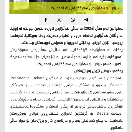
دیبەیت و هەڵبژاردنی سەرۆکایەتی لە ئەمەریکا
دەتوانین ئەم ساڵ (2024) بە ساڵی هەڵبژاردن ناوزەد بکەین، چونکە لە زۆرێک
لە وڵاتان هەڵبژاردن ئەنجام دراوە و ئەنجام دەدرێت، وەک بەریتانیا، فەرەنسا،
ڕووسیا، ئێران، تورکیا، یەکێتی ئەوروپا و هەرێمی کوردستان و....هتد.
یەکێک لە هەڵبژاردنە گرنگەکانی ئەم ساڵیش هەڵبژاردنی سەرۆکایەتی
ئەمریکایە، بۆیە لەم وتارەدا هەوڵدەدەین بە شێوەیکی خێرا هەڵوەستەیەک
بکەین لەسەر دیبەیت و هەڵبژاردنی سەرۆکایەتی ئەمەریکا.
یەکەم: دیبەتی نێوان بەربژێرەکان
ئەنجامدان و سازکردنی دیبەیت یاخود (دیبەیتکردن Presidential Debate)
کردەیەکی زیندوو و بەشێکی بنەڕەتی کولتووری دیموکراسی و نەریتێکی
باوی سەردەمیانەی هەڵبژاردنەکانی سەرۆکایەتی ئه‌مه‌ریكایە، دوای گەشەی
تەکنەلۆژیا و داهێنانی (تەلەفزیۆن) هەڵمەتی گەیاندنی پەیام و پڕۆپاگەندەی
هەڵبژاردن بەشێوەیەکی فراوانتر لە ڕێگای (دەنگ و رەنگەوە) دەستیپێکرد،
(دیبەیت Debate) بە گرنگترین ئامرازی خستنەڕووی توانای بەربژێرەکان
دادەنرێت، لە پێناو گەیاندنی پەیام و بەرنامەی کار و پڕۆژەکان بۆ چوار ساڵی
داهاتوو.