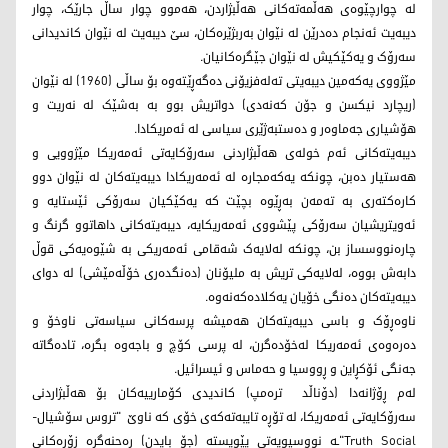
لە چوارچێوەی هەڵمەتەکانی هەڵبژاردن، هەموو چوار ساڵ جارێک، چوار
دیبەیت ئەنجام دەدرێن لە نێوان بەربژێرەکان، سێ دیبەیت لە نێوان کاندیدانی
سەرۆک و یەکێکیش لە نێوان جێگرەکانیان.
مێژووی یەکەمین دیبەیتی تەلەفزیۆنی دەگەڕێتەوە بۆ ساڵی (1960) لە نێوان
(ریچارد نیکسن و جۆن کەنەدی) دواتریش بوو بە بەشێک لە نەریت و
هۆشیاری جەماوەر و دەستبەژێری سیاسی لە ئەمریکادا.
دیبەیتەکانی ئەم خولەی هەڵبژاردنی سەرۆکایەتی ئەمەریکا مێژوویی و
هەستیار دەبن، چونکە یەکەمجارە لە ئەمەریکادا دیبەیتەکان لە نێوان دوو
کارەکتەری بە تەمەن بەڕێوە بچێت کە یەکێکیان سەرۆکی ئێستایە و
ئەویتریشیان سەرۆکی پێشووی ئەمەریکایە، دیبەیتەکانی داهاتوو گرنگ و
چارەنووسساز بن، چونکە لەلایەک شەقامی ئەمەریکی بە شێوەیەکی قوڵ
دابەش بووە، لەلایەکی تریش بە ملیۆنان (دەنگدەری خۆڵەمێشی) لە دوای
دیبەیتەکان دەنگی خۆیان یەکلادەکەنەوە.
ناوەڕۆک و باسی دیبەیتەکان هەمیشە پرسەکانی سیاسەتی ناوخۆ و
دەرەوەی ئەمەریکا لەخۆدەگرن، لە پرسی کۆچ و باجەوە بگرە، تادەگاتە
جەنگی ئۆکڕاین و ڕووسیا و حەماس و ئیسرائیل.
لەم ڕۆژانەدا (دۆناڵد ترەمپ) كاندیدی كۆمارییەكان بۆ هەڵبژاردنی
سەرۆكایەتی ئەمەریكا، لە تۆڕە تایبەتەكەی خۆی کە ناوێ "تروس سۆشیال-
Truth Social"ـە نووسیویەتی پێویستە (جۆ بایدن) ڕەحنەگرە زۆرەكانی