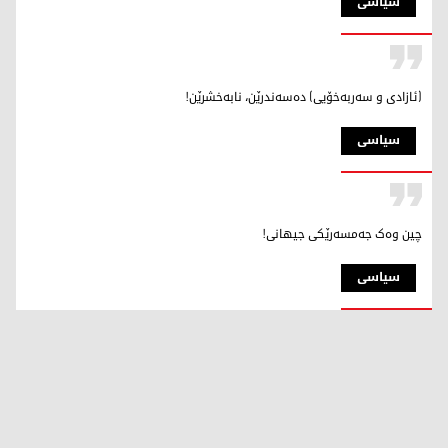
سیاسی
(ئازادی و سەربەخۆیی) دەسەندرێن، نابەخشرێن!
سیاسی
چین وەک جەمسەرێکی جیهانی!
سیاسی