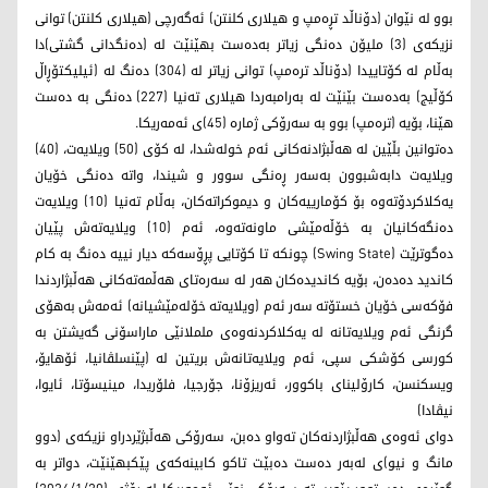
بوو لە نێوان (دۆناڵد تڕەمپ و هیلاری کلنتن) ئەگەرچی (هیلاری کلنتن) توانی
نزیکەی (3) ملیۆن دەنگی زیاتر بەدەست بهێنێت لە (دەنگدانی گشتی)دا
بەڵام لە کۆتاییدا (دۆناڵد تره‌مپ) توانی زیاتر لە (304) دەنگ لە (ئیلیکتۆڕاڵ
کۆڵیج) بەدەست بێنێت لە بەرامبەردا هیلاری تەنیا (227) دەنگی بە دەست
هێنا، بۆیە (تره‌مپ) بوو بە سەرۆکی ژمارە (45)ی ئه‌مه‌ریكا.
دەتوانین بڵێین لە هەڵبژادنەکانی ئەم خولەشدا، لە کۆی (50) ویلایه‌ت، (40)
ویلایه‌ت دابەشبوون بەسەر ڕەنگی سوور و شیندا، واتە دەنگی خۆیان
یەکلاکردۆتەوە بۆ کۆمارییەکان و دیموکراتەکان، بەڵام تەنیا (10) ویلایه‌ت
دەنگەکانیان بە خۆڵەمێشی ماونەتەوە، ئەم (10) ویلایه‌تەش پێیان
دەگوترێت (Swing State) چونکە تا کۆتایی پڕۆسەکە دیار نییە دەنگ بە کام
کاندید دەدەن، بۆیە کاندیدەکان هەر لە سەرەتای هەڵمەتەکانی هەڵبژاردندا
فۆکەسی خۆیان خستۆتە سەر ئەم (ویلایه‌تە خۆلەمێشیانە) ئەمەش بەهۆی
گرنگی ئەم ویلایه‌تانە لە یەکلاکردنەوەی ململانێی ماراسۆنی گەیشتن بە
کورسی کۆشکی سپی، ئەم ویلایه‌تانەش بریتین لە (پێنسلڤانیا، ئۆهایۆ،
ویسکنسن، کارۆلینای باکوور، ئەریزۆنا، جۆرجیا، فلۆریدا، مینیسۆتا، ئایوا،
نیڤادا)
دوای ئەوەی هەڵبژاردنەکان تەواو دەبن، سەرۆکی هەڵبژێردراو نزیکەی (دوو
مانگ و نیو)ی لەبەر دەست دەبێت تاکو کابینەکەی پێکبهێنێت، دواتر بە