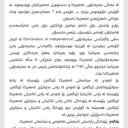
لە جەنگی سەربەخۆیی ئەمەریکا و دەستووری ئەمەریکایان نووسیەوە، بە
گوێرەی مێژوونوس ریچارد ب. مۆریس ئەم 7 سەرکردەیەی خوارەوە وەک
باوکانی دامەزرێنەری ئەمەریکا ناسراون:
جۆرج واشنتن، جۆن ئادامز، بنیامین فڕانکلین، جۆن جەی، ئەلێکسەندەر
ھامیلتۆن، تۆماس جێفرسۆن، جێمس مادیسۆن.
دەقی راگەیاندنی سەربەخۆیی (Declaration of Independence) لە لایەن
(تۆماس جیفرسن) لە ڤێرجینا نووسرایەوە، راگەیاندنی سەربەخۆیی بەبێ
رەزامەندی بەریتانیا بوو، بۆیە بەریتانیا بەهێز بەرەنگاری ویستی
سەربەخۆخوازانی ئەمەریکا بوویەوە، دوای شەڕێکی 8 ساڵە شانشینی
بەریتانیا ناچاربوو ساڵی 1783 لە رێكکەوتننامەی پاریس دان بە سەربەخۆیی
ئەمەریکادا بنێت.
بۆ ئەوەی لە سیاسەتی ئەمەریکا تێبگەین، پێویستە لە پلانە
ستراتیژییەکەیان تێبگەین، بۆ ئەوەی لە پلانی ستراتیژی ئەمەریکا تێبگەین،
پێویستە لە پلانی تاکتیکیا تێبگەین، بۆ ئەوەی لە پلانی تاکتیکی ئەمەریکا
تێبگەین، پێویستە لە پێودانگی دانانی پلانی تاکتیکی و ستراتیژی ئەمەریکا
تێبگەین، هەمیشە بە گوێرەی دوو پێودانگ پلانی تاکتیکی و ستراتیژی
ئەمەریکا دادەڕێژرێن، ئەوانیش بریتین لە:
یەکەم
: پێودانگی پاراستنی ئاسایشی نەتەوەیی و نیشتمانی ئەمەریکا.