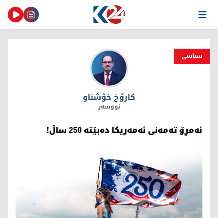
Open Menu
سیاسی
كارۆخ خۆشناو
كارۆخ خۆشناو
نووسەر
ئەمڕۆ تەمەنی ئەمەریکا دەبێتە 250 ساڵ!