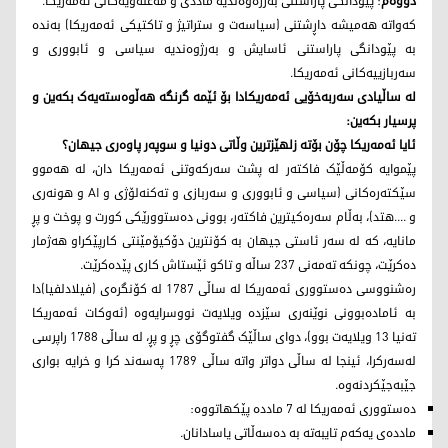
دووەم
: پێودانگی پاراستنی بەرژەوەندیە ماددی و مەعنەویەکانی ئەمەریکا.
کەواتە هەمیشە داڕشتنی (سیاسەت و ستراتیژ و تاکتیکی ئەمەریکا) بەندە
بە پێودانگی پاراستنی ئاسایش و بەرژوەندیە سیاسی و ئابووری و
سەربازییەکانی ئەمەریکا.
لە ساڵیادی سەربەخۆیی ئەمەریکادا بۆ ئێمە گرنگە هەڵوەستەیەک بکەین و
پرسیار بکەین:
ئایا ئه‌مه‌ریكا چۆن بۆتە زلهێزترین وڵاتی دونیا و سوپه‌ر پاوه‌ری جیهان؟
پێموایە کۆمەڵێک فاکتەر لە پشت سەرکەوتنی ئه‌مه‌ریكا دان، لە هەموو
سێکتەرەکانی (سیاسی و ئابووری و سەربازی و تەکنەلۆژی و AI و هونەری
و ....هتد)، بەڵام سەرەکیترین فاکتەر، بوونی دەستوورێکی کورت و پوخت و پڕ
مانایە، کە لە سەر ئاستی جیهان بە کۆنترین دۆکیۆمێنتی کارپێکراو هەژمار
دەکرێت، چونکە تەمەنی 237 ساڵە و تاکو ئێستاش کاری پێدەکرێت.
رەشنووسی دەستووری ئه‌مه‌ریكا لە ساڵی 1787 لە کۆنگرەی (فیلادلفیا)دا
بە ئامادەبوونی نوێنەری سێزدە ویلایەت نووسرایەوە (ئەوکات ئه‌مه‌ریكا
تەنیا 13 ویلایەت بوو)، دوای ساڵێک گفتوگۆی چڕ و پڕ، لە ساڵی 1788 راپرسی
لەسەرکرا، ئینجا لە ساڵی دواتر واتە ساڵی 1789 پەسەند کرا و خرایە بواری
جێبەجێکردنەوە.
دەستووری ئه‌مه‌ریكا لە 7 ماددە پێکهاتووە:
ماددەی یەکەم تایبەتە بە دەسەڵاتی یاسادانان.