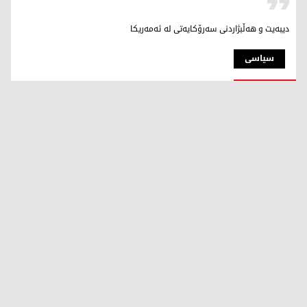
دیبەیت و هەڵبژاردنی سەرۆکایەتی لە ئەمەریکا
سیاسی