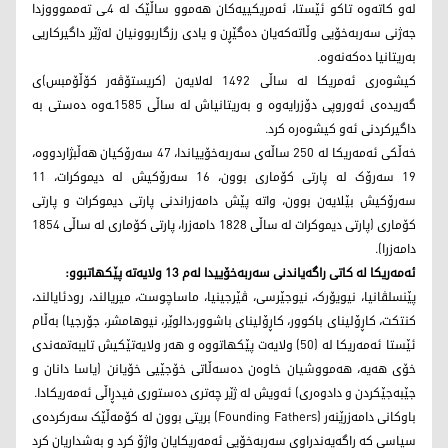
لەو کاتەوە تاکو ئێستا، ئەمریکییەکان هەموو ساڵێک لە 4ـی تەمموووزدا
جەژنی سەربەخۆیی وڵاتەکەیان دەگێڕن و یادی رزگاربوونیان لەژێر داگیرکاریی
بەریتانیا دەکەنەوە.
کیشوەری ئەمریکا لە ساڵی 1492 لەلایەن (کریستۆڤەر کۆڵۆمبس)ی
گەریدەی ئەوروپی دۆزرایەوە و بەریتانیاش لە ساڵی 1585ـەوە دەستی بە
داگیرکردنی ئەو کیشوەرە کرد.
خەڵکی ئەمەریکا لە 250 ساڵەی سەربەخۆییاندا، 47 سەرۆکیان هەڵبژاردووە،
19 سەرۆک له‌ پارتی کۆماری بوون، 16 سەرۆکیش له‌ دیموکرات، 11
سەرۆکیش بێلایەن بوون، واتە پێش دامەزراندنی پارتی دیموکرات و پارتی
کۆماری (پارتی دیموکرات لە ساڵی 1828 دامەزرا، پارتی کۆماری لە ساڵی 1854
دامەزرا).
ئەمەریکا لە کاتی راگەیاندنی سەربەخۆییدا لەم 13 ولایەتە پێکھاتبوو:
پێنسلڤانیا، نیویۆرک، نیوجێرسی، ڤێرجینیا، ماساچوست، میریالند، رودئایالند،
کنتکت، کاڕۆلینای باکوور، کاڕۆلینای باشوور،دالوێر، نیوهامشر، جۆرجیا) بەڵام
ئێستا ئەمەریکا لە (50) ولایەت پێکهاتووە و هەر ولایەتێکیش تایبەتمەندی
خۆی هەیە، هەمووشیان خاوەن دەسەڵاتی خۆجێیی خۆیانن (یاسا دانان و
جێبەجێکردن و دادوەری) ئەویش لە ژێر چەتری دەستوری فیدڕاڵی ئەمەریکادا.
باوکانی دامەزرێنەر (Founding Fathers) بریتی بوون لە کۆمەڵێک سەرکردەی
سیاسی کە راگەیەندراوی سەربەخۆیی ئەمەریکایان واژۆ کرد و بەشداریان کرد