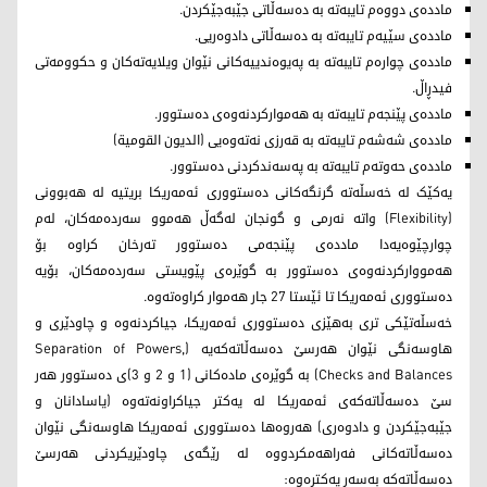
ماددەی دووەم تایبەتە بە دەسەڵاتی جێبەجێکردن.
ماددەی سێیەم تایبەتە بە دەسەڵاتی دادوەریی.
ماددەی چوارەم تایبەتە بە پەیوەندییەکانی نێوان ویلایەتەکان و حکوومەتی
فیدڕاڵ.
ماددەی پێنجەم تایبەتە بە هەموارکردنەوەی دەستوور.
ماددەی شەشەم تایبەتە بە قەرزی نەتەوەیی (الدیون القومیة)
ماددەی حەوتەم تایبەتە بە پەسەندکردنی دەستوور.
یەکێک لە خەسڵەتە گرنگەکانی دەستووری ئه‌مه‌ریكا بریتیە لە هەبوونی
(Flexibility) واتە نەرمی و گونجان لەگەڵ هەموو سەردەمەکان، لەم
چوارچێوەیەدا ماددەی پێنجەمی دەستوور تەرخان کراوە بۆ
هەمووارکردنەوەی دەستوور بە گوێرەی پێویستی سەردەمەکان، بۆیە
دەستووری ئه‌مه‌ریكا تا ئێستا 27 جار هەموار کراوەتەوە.
خەسڵەتێکی تری بەهێزی دەستووری ئه‌مه‌ریكا، جیاکردنەوە و چاودێری و
هاوسەنگی نێوان هەرسێ دەسەڵاتەکەیە (Separation of Powers,
Checks and Balances) بە گوێرەی مادەکانی (1 و 2 و 3)ی دەستوور هەر
سێ دەسەڵاتەکەی ئه‌مه‌ریكا لە یەکتر جیاکراونەتەوە (یاسادانان و
جێبەجێکردن و دادوەری) هەروەها دەستووری ئه‌مه‌ریكا هاوسەنگی نێوان
دەسەڵاتەکانی فەراهەمکردووە لە رێگه‌ی چاودێریکردنی هەرسێ
دەسەڵاتەکە بەسەر یەکترەوە: