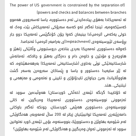
(The power of US government is constrained by the separation of
powers and checks and balances between branches)
لە ئه‌مه‌ریكادا بەهۆی پیادەکردنی ئەم دەستوورە، یاسا لەسەرووی هەموو
کەسێکەوەیە، ئینجا ئەگەر ئەو کەسە سەرۆکی ئه‌مه‌ریكاش بێت، وەک لە
خولی یەکەمی (ترەمپ)دا بینیمان کەوا چۆن کۆنگرێسی ئەمەریکا دوو جار
پڕۆسەی لێپرسینەوەی (Impeachment)ی بەرامبەر (ترەمپ) ئەنجامدا.
کەواتە دەستووری ئه‌مه‌ریكا بەردی بناخەی دروستبوونی وڵاتێکی زلهێز و
هاوچەرخ و مۆدێرن و خاوەن دام و دەزگای بەهێز و چالاکە، ئەمانەش
شارستانیەتێکی نوێی بەناوی (شارستانیەتی ئه‌مه‌ریكا) بەرهەمهێناوە، کە
لە ژێر سایەیدا دەستوور و یاسا و ڕێساکان سەروەرن بەسەر گشت
هاووڵاتیاندا، بەبێ جیاوازی ئایدۆلۆژی و ئایینی و نەتەوەیی و مەزهەبی و
ئیتنیکی...هتد.
لە کۆتاییدا گرنگە ئێمەی (خەڵکی کوردستان) هەوڵبدەین سوود لە
ئەزموونی نووسینەوەی دەستووری ئه‌مه‌ریكا وەربگرین، لە کاتی
نووسینەوەی دەستووری هەرێمی کوردستان، چونکە ئەگەر باوکانی
دامەزرێنەری ئەمه‌ریکا توانیبێتیان زیاتر لە 200 ساڵ لەمەوبەر، هەنگاوێکی
لەم شێوەیە بهاوێژن و دەستوورێک بنووسنەوە، بۆچی ئێمەی کورد نەتوانین
سوود لە ئەزموونی ئەوان وەربگرین و هەنگاوێکی لەم شێوەیە بهاوێژین؟