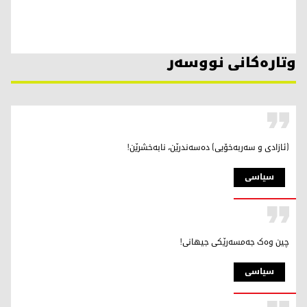
وتارەکانی نووسەر
(ئازادی و سەربەخۆیی) دەسەندرێن، نابەخشرێن!
سیاسی
چین وەک جەمسەرێکی جیهانی!
سیاسی