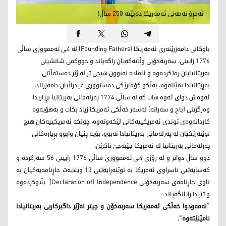
ئەمڕۆ تەمەنی ئەمەریکا دەبێتە 250 ساڵ!
باوکانی دامەزرێنەری ئەمەریکا (Founding Fathers) لە 4ـی تەممووزی ساڵی
1776 زایینی، سەربەخۆیی وڵاتەکەیان راگەیاند و حووکمی شانشینی
بەریتانیایان رەتکردەوە و ئامادە نەبوون هیچی تر لە ژێر دەستەڵاتی
بەڕیتانیادا بمێننەوە، بەڵکو کۆمارێکی دەستووری فیدراڵیان دامەزراند،
ئەوەش دوای ئەوە هات کە لە ساڵی 1774 پەرلەمانی بەریتانیا بڕیاریدا
وەرگرتنی (باج و سەرانە) لەسەر خەڵکی ئەمریکا زیاد بکات و بەهۆیەوە
کاردانەوەی توندی ئەمریکییەکانی لێکەوتەوە، چونکە ئەمریکییەکان هیچ
نوێنەرێکیان لە پەرلەمانی بەریتانیادا نەبوو، بۆیە پێیان وابوو بڕیارەکانی
پەرلەمانی بەریتانیا لە ئەمریکا جێبەجێ ناکرێن.
دوو ساڵ دواتر و لە رۆژی 4ـی تەممووزی ساڵی 1776 زایینی 56 سەرکردە و
کەسایەتیی ناسراوی ئەمریکا بە نوێنەرایەتیی 13 ویلایەت جاڕنامەیەکیان بە
ناوی جاڕنامەی سەربەخۆیی Declaration of) Independence) بڵاوکردەوە
و تێیدا رایانگەیاند:
“لەمەودوا خەڵکی ئەمەریکا سەربەخۆن و چیتر لەژێر داگیرکاریی بەریتانیادا
نامێنێتەوە”.