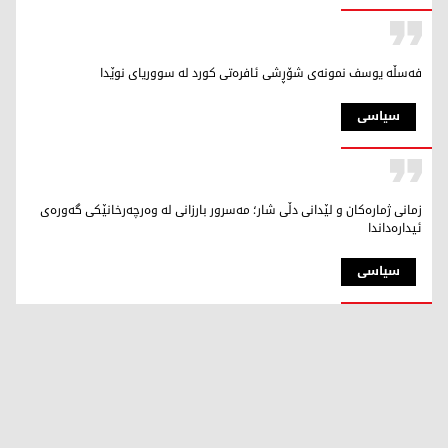
فەسڵە یوسف نمونەی شۆڕشی ئافرەتی کورد لە سووریای نوێدا
سیاسی
زمانی ژمارەکان و لێدانی دڵی شار؛ مەسرور بارزانی لە وەرچەرخانێکی گەورەی
ئیدارەداندا
سیاسی