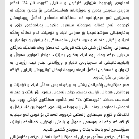
له‌ماوه‌ی ڕابردوودا شێوازی كاركردن و ستایلی "كوردستان 24" ئه‌گه‌ر
به‌وردی سه‌رنجی بده‌ین و به‌ویژدانانه‌ هه‌ڵسه‌نگاندنی بۆ بكه‌ین، یه‌كێك له‌
به‌هێزترین ئه‌و میدیایانه‌یه‌ كه‌ سه‌نگینانه‌ مامه‌ڵه‌ی له‌گه‌ڵ ڕووداوه‌كان
كردووه. ئه‌م كه‌ناڵه‌ نه‌بووه‌ته‌‌ مینبه‌ری ونكردنی په‌یامه‌كه‌ی خۆی و
به‌كارهێنانی سۆشیالمیدیا بۆ مه‌رامی لایك و كۆمێنت. ئه‌م كه‌ناڵه‌ ڕه‌نگه‌
له‌پێناو ڕاگرتنی متمانه‌ و دروستكردنی هاوسەنگی بۆ بینه‌ران و خوێنه‌ران و
بیسه‌رانی، ڕه‌نگه‌ زۆر شتی كردبێته‌ قوربانی، كه‌ ده‌كرا وه‌ك هه‌ندێك ده‌زگای
میدیایی دیكه‌ وه‌ك ڕاوه‌ لایك به‌كاری بهێنێت. دواجار ته‌واوی هه‌واڵ و
زانیارییه‌كانیشی له‌ سه‌رچاوه‌ی نادیار و وروژاندنی بینه‌ر نییه‌، زۆربه‌ی به
‌لێدوان و قسه‌كردن له‌گه‌ڵ لایه‌نه‌ په‌یوه‌نداره‌كان توانیویه‌تی زانیاریی گرنگه‌
بۆ بینه‌رانی بگوازێته‌وه‌.
هه‌ر ده‌زگایه‌كی ڕاگه‌یاندن پشتی به‌ بیركردنه‌وه‌ی عه‌قڵی لایك و كۆمێنت و
وروژاندنی هه‌واڵی ناڕاست به‌ست، دواجار ته‌مه‌نی بینه‌ری زۆر نابێت و متمانه‌
له‌ده‌ست ده‌دات. "كوردستان 24" له‌م خاڵه‌وه‌ هه‌نگاوی گرنگی بڕیوه،‌ جیا
له‌وه‌ش، له‌ماوەی‌ چه‌ند ساڵی ڕابردوودا سپۆنسه‌ری گه‌وره‌ترین فێستیڤاڵ و
ئاهه‌نگ و كۆڕ و سیمیناری زانستیی كردووه‌،‌ ئه‌مه‌ش بۆ خودی ئه‌و میدیایه‌
گرنگه‌، كه‌ جگه‌ له‌ به‌رهه‌می هه‌واڵ و بابه‌تی ناوخۆیی، كه‌ناڵه‌کە بتوانێت
سپۆنسه‌ری ئه‌و بابه‌تانه‌ بكات و سوودی گشتیی هه‌یه‌.
به‌شێكی دیكه‌ی هه‌ڵه‌ی میدیایی له‌ ده‌زگا ڕاگه‌یاندنه‌كانی دیكه‌، به‌كارهێنانی