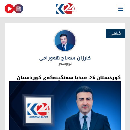
Open Menu
گشتی
کارزان سەباح هەورامی
کارزان سەباح هەورامی
نووسەر
كوردستان 24، میدیا سه‌نگینه‌كه‌ی كوردستان