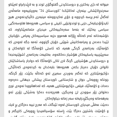
میوانه‌ له ‌دژی یه‌كتری و دروستكردنی گفتوگۆی توند و به‌ لاڕێدرابراو له‌پێناو
سه‌رنجڕاكێشانی بینه‌ران، له‌كاتێكدا "كوردستان 24" به‌وریاییه‌وه‌ مامه‌ڵه‌ی
له‌گه‌ڵ ئه‌م پرسه‌ كردووه‌ و خۆی نه‌كردووه‌ته‌ مینبه‌ری خاڵیكردنه‌وه‌ی هیچ
ئایدۆلۆجیایه‌كی حزبی و توندوتیژیی ئایینی و سیاسی، هه‌روەها هاوسه‌نگیی
سیاسی یه‌كێك له‌ بنه‌ما سه‌ره‌كییه‌كانی میدیای متمانه‌پێكراوه،‌ كه‌
خۆشبه‌خانه‌ ئه‌م كه‌ناڵه‌ ڕۆژانه‌ هه‌موو حزبه‌ سیاسییه‌كان په‌یامی خۆیانیان
تێیدا ده‌ده‌ن و په‌یامه‌كانیش شوێنی خۆیان گرتووه‌، ئه‌مه‌ جگه‌ له‌وه‌ی كه‌
كۆمه‌ڵێك به‌رنامه‌ی گرنگی هه‌یه‌، كه‌ ئاستی كۆمه‌ڵگا له‌ تاوانه‌كان و
سه‌رپێچییه‌ یاساییه‌كان هۆشیار ده‌كاته‌وه،‌ به‌تایبه‌ت به‌رنامه‌ی (شوێنپه‌نجه‌)
و دروستكردنی هۆشیاریی گرنگ لای تاكی كۆمه‌ڵگا كه‌ دواجار یاساشكێنان
ناتوانن خۆیان ده‌رباز بكه‌ن. هه‌روه‌ها بایه‌خدان به‌ كردنه‌وه‌ی كه‌ناڵێكی
دۆكیومێنتاری كه‌ ئه‌گه‌ر به‌وردی سه‌یری ئه‌و كه‌ناڵه‌ بكرێت، زۆر گرنگه،‌
چونكه‌ ڕوویەكی جوان و شارستانیی كوردستان پیشانی جیهانی ده‌ره‌وه‌
ده‌دات و كۆمه‌ڵێك فیلمی دۆكیومێنتاریی هه‌یه،‌ كه‌ له‌داهاتوودا نه‌وه‌ی نوێ
ده‌توانن زۆر سوودی لێ وه‌ربگرن، هه‌رچه‌نده‌ ده‌كرا به‌شێكی زۆری ئه‌و
به‌رهه‌مانه‌ وه‌ربگێڕدرایه‌ته‌ سه‌ر زمانه‌ جیاوازه‌كان.
ده‌بێت عه‌قڵی میدیای كوردستان له‌وه‌ تێبگات، كه‌ مه‌رج نییه‌ ده‌زگای پڕ لایك
و كۆمێنت باشترین ده‌زگا بێت، ڕاسته‌ سۆسیالمیدیا ڕوویەکی كاریگه‌ر و