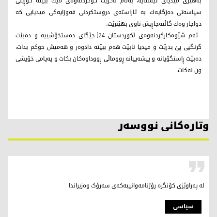
به‌هێزی میدیای ئێستایه،‌ به‌ڵام ناكرێت كۆكردنه‌وەی‌ لایك ببێته‌ گۆڕینی
سیاسه‌تی ده‌زگایه‌ك به‌ ئاراسته‌ی دروستكردنی فه‌وزایه‌كی میدیایی كه‌
دواجار وه‌ك گاڵته‌جاڕیش ناوی بهێنرێت.
ئه‌م شێوه‌كاركردنه‌وه‌ی (كوردستان 24) جێگای ده‌ستخۆشییه‌ و ده‌بێت
گرنگیی پێ بدرێت و میدیا نابێت هه‌م ببێته‌ دادوه‌ر و هه‌میش حوكم بدات،
ده‌بێت ڕاستگۆیانه‌ و پیشه‌ییانه‌ ڕووماڵی ڕووداوه‌كان بكات و په‌یامی خۆیشی
ون نه‌كات.
وتارەکانی نووسەر
لە پەراوێزی کۆنگرە رۆژنامەوانییەکەی سەرۆک وەزیراندا
سیاسی