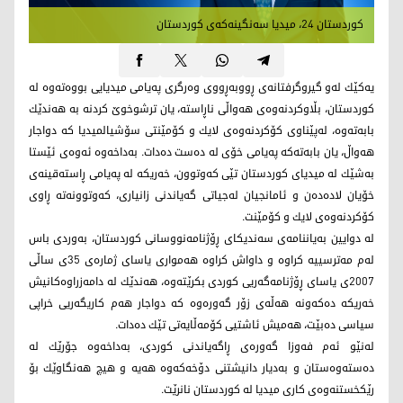
كوردستان 24، میدیا سه‌نگینه‌كه‌ی كوردستان
یه‌كێك لەو ‌گیروگرفتانه‌ی ‌ڕووبه‌ڕووی وه‌رگری په‌یامی میدیایی بووه‌ته‌وه‌ له‌
كوردستان، بڵاوكردنه‌وه‌ی هه‌واڵی ناڕاسته،‌ یان ترشوخوێ كردنه‌ به ‌هه‌ندێك
بابه‌ته‌وه،‌ له‌پێناوی كۆكردنه‌وه‌ی لایك و كۆمێنتی سۆشیالمیدیا كه‌ دواجار
هه‌واڵ، یان بابەتەكە په‌یامی خۆی له ‌ده‌ست ده‌دات. به‌داخه‌وه‌ ئه‌وه‌ی ئێستا
به‌شێك له‌ میدیای كوردستان تێی كه‌وتوون، خه‌ریكه‌ له ‌په‌یامی ڕاسته‌قینه‌ی
خۆیان لاده‌ده‌ن و ئامانجیان له‌جیاتی گه‌یاندنی زانیاری، كه‌وتوونه‌ته‌ ڕاوی
كۆكردنه‌وه‌ی لایك و كۆمێنت.
له‌ دوایین به‌یاننامه‌ی سه‌ندیكای ڕۆژنامه‌نووسانی كوردستان، به‌وردی باس
له‌م مه‌ترسییه‌ كراوه‌ و داواش كراوه‌ هه‌مواری یاسای ژماره‌ی 35ی ساڵی
2007ی یاسای ڕۆژنامه‌گه‌ریی كوردی بكرێته‌وه‌، هه‌ندێك له‌ دامه‌زراوه‌كانیش
خه‌ریكه‌ ده‌كه‌ونه‌ هه‌ڵه‌ی زۆر گه‌ورەوە‌ كه‌ دواجار هه‌م كاریگه‌ریی خراپی
سیاسی ده‌بێت، هه‌میش ئاشتیی كۆمه‌ڵایه‌تی تێك ده‌دات.
له‌نێو ئه‌م فه‌وزا‌ گه‌وره‌ی ڕاگه‌یاندنی كوردی، به‌داخه‌وه‌ جۆرێك له‌
ده‌سته‌وه‌ستان و به‌دیار دانیشتنی دۆخه‌كه‌وه‌ هه‌یه‌ و هیچ هه‌نگاوێك بۆ
رێكخستنه‌وه‌ی كاری میدیا له‌ كوردستان نانرێت.