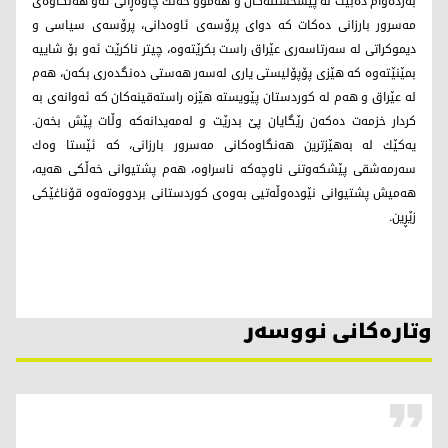
به‌رده‌وام ده‌بێت له‌ پێشخستنه‌كان و هه‌موو خه‌ڵك چاوه‌ڕانی ئه‌و هه‌نگاوه‌ی
مه‌سرور بارزانی ده‌كات كه‌ دوای پرۆسه‌ی ئاوه‌دانی، پرۆسه‌ی سیاسی و
دیموكراتی له ‌سه‌رتاسه‌ری عێراق راست بكرێته‌وه‌، چیتر ناكرێت ئه‌و بۆ شاییه‌
بمێنێته‌وه‌ كه‌ هێزی پۆپۆلیستی یاری له‌سه‌ر هه‌ستی ده‌نگده‌ری بكه‌ن، هه‌م
له‌ عێراق و هه‌م له‌ كوردستان پێویسته‌ هێزه‌ راسته‌قینه‌كان كه‌ ئه‌وانه‌ی به
‌كردار خزمه‌ت ده‌كه‌ن رێگایان پێ بدرێت و له‌مه‌یدانه‌كه‌ وڵات پێش بخه‌ن.
یه‌كێك له‌ به‌هێزترین هه‌نگاوه‌كانی مه‌سرور بارزانی، كه‌ ئێستا وه‌ك
سه‌رمه‌شقی پێشكه‌وتنی ناوچه‌كه‌ ناسراوه‌، هه‌م پشتیوانی خه‌ڵكی هه‌یه‌،
هه‌میش پشتیوانی نێوده‌وڵه‌تیی به‌وه‌ی كوردستانی بردووه‌ته‌وه‌ قۆناغێكی
زێڕین.
وتارەکانی نووسەر