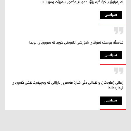
لە پەراوێزی کۆنگرە رۆژنامەوانییەکەی سەرۆک وەزیراندا
سیاسی
فەسڵە یوسف نمونەی شۆڕشی ئافرەتی کورد لە سووریای نوێدا
سیاسی
زمانی ژمارەکان و لێدانی دڵی شار؛ مەسرور بارزانی لە وەرچەرخانێکی گەورەی
ئیدارەداندا
سیاسی