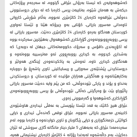
كه‌شوهه‌وایه‌ی كه‌ ئیستا به‌رۆكی عێراقی گرتووه‌، له ‌سه‌رجه‌م پرۆژه‌كانی
دیكه‌ش به ‌هه‌مان شێوه‌، به‌تایبه‌ت پرسی كاره‌با كه‌ له‌ دوای دروستبوونی
ده‌وڵه‌تی عێراقه‌وه‌ كاره‌بای 24 كاتژمێری نه‌بووه،‌ به‌ڵام شۆڕشی كاروانی
ئاوه‌دانی مه‌سرور بارزانی، كۆتایی به‌و چیرۆكه‌ هێنا و ئێستا ته‌واوی
كوردستان هه‌نگاو به‌ره‌و كاره‌بای 24 كاتژمێری ده‌نێت. مه‌سرور بارزانی له‌
پرسی رووبه‌ڕووبوونه‌وه‌ی گۆڕانكاری كه‌شوهه‌وال به‌هێزترین سه‌ركرده‌ بووه‌
له‌ (كۆڕبه‌ندی داڤۆس و سه‌رۆك حكوومه‌ته‌كانی جیهان له‌ دوبه‌ی) كه‌
به‌شداری كردووه‌، به‌ كرداری رووبه‌ڕووی ئه‌و مه‌ترسییه‌ بووه‌ته‌وه‌ و
هه‌نگاوی كرداری ناوه‌، ئه‌وه‌ش به‌ پاككردنه‌وه‌ی ژینگه‌ی‌ هه‌ولێر و
دروستكردنی پێشتێنه‌ی سه‌وزایی و ریسایكلینی ئاوی پاشه‌ڕۆ بۆ دووباره‌
به‌كارهێنانه‌وه‌ و هه‌ڵگرتنی هه‌زاران مۆلیده‌ له‌ كوردستان، و دروستكردنی
به‌نداو و پۆند و پاركی نێوده‌وڵه‌تی، كه‌ من پێم وایه‌ ده‌بێت مه‌سرور بارزانی
پاڵێوراو بێت بۆ وه‌رگرتنی خه‌ڵاتی نێوده‌وڵه‌تی بۆ پرسی رووبه‌ڕووبونه‌وه‌ی
گۆڕانكاری كه‌شوهه‌وا و گه‌رمبوونی زه‌وی.
عێراق هیچ كاتێك به ‌قه‌د ئێستا پێویستی به‌ عه‌قڵی ئیداره‌ی هاوشێوه‌ی
كابینه‌ی مه‌سرور بارزانی نه‌بووه‌. عێراق نوقمی گه‌نده‌ڵی ئیداری و خراپی
كوالێتی خزمه‌تگوزاری و خراپی رێگاوبان و ئاوی خواردنه‌وه‌ و كاره‌با ‌بووه‌. له‌م
سه‌رده‌مه‌دا عێراق كه‌ به‌به‌های 5 ملیار دینار مانگانه‌ گازی سروشتی له‌ ئێران
ده‌كڕێت، به‌م حاڵه‌شه‌وه‌ له‌به‌غدا رۆژانه‌ 4 كاتژمێر كاره‌بای نیشتیمانی هه‌یه‌،