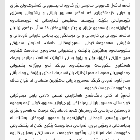
ئه‌مه‌ له‌گه‌ڵ هه‌بوونی مه‌ترسی زۆر گه‌وره‌ له‌ پیسبوونی كه‌شوهه‌وای عێراق
و خراپی خزمه‌تگوزاری كه‌ ئه‌گه‌ر مه‌سرور بارزانی و پشتیوانی به‌هێزی
نێوده‌وڵه‌تی بكرێت، پێویسته‌ عه‌قڵیه‌تی ئیداره‌دانی له‌ كوردستانه‌وه‌
بگوازرێته‌وه‌ بۆ هه‌موو عێراق و چیتر عێراقییه‌كان 26 ساڵی دیكه‌ی ژیانیان
نه‌كه‌نه‌ قوربانی بێ كاره‌بایی و بێ خزمه‌تگوزاری. په‌یامی كاروانی ئاوه‌دانی و
شۆرشی هه‌مه‌چه‌شنكردنی سه‌رچاوه‌كانی داهات، له‌لایه‌ن سه‌رۆكی
حكوومه‌ته‌وه‌ به‌هێزترین پاڵپشت و پشتیوانی جه‌ماوه‌ری به‌ده‌ست هێناوه‌،
هیچ هێزێكی ئۆپۆزسیۆن و پۆپۆلیستی ناتوانێت ته‌نانه‌ت به‌رانبه‌ر به‌یه‌ك
هه‌نگاوی حكوومه‌ت بوه‌ستێته‌‌وه،‌ چونكه‌ ئه‌و پرۆژانه‌ پشتیوانی
جه‌ماوه‌رییان هه‌یه‌، له ‌هه‌ر لێدانێك یان قسه‌یه‌ك له ‌دژی پرۆژه‌كان وه‌ك بڵقی
سه‌ر ئاوه‌، ئه‌وه‌ی گرنگه‌ مه‌سرور بارزانی به‌هێزترین متمانه‌ی له ‌نێوان خه‌ڵك
و حكوومه‌ت دروست كردووه‌.
ئه‌مڕۆ له ‌كاتی بانگه‌شه‌ی هه‌ڵبژاردنی لیستی 275ـی پارتی دیموكراتی
كوردستان، مه‌سرور بارزانی په‌یامێكی زۆر جیاوازی هه‌بوو، گوتی ئێمه‌ به‌وه‌وه‌
ناوه‌ستین به‌رنامه‌ی گه‌وره‌ترمان هه‌یه‌ ده‌مانه‌وێت خزمه‌ت به‌ هه‌موو عێراق
بكه‌ین پرۆسه‌ی ئاوه‌دانی بگوازرێته‌وه‌ بۆ هه‌موو ناوچه‌كان. به‌شێك له‌
په‌یامه‌كانی ناوخۆیی بوون، ئه‌وانه‌ی ده‌یانویست رێگری بكه‌ن له‌ پێشكه‌وتنی
حكوومه‌ت نه‌ك نه‌یانتوانی، به‌ڵكوو حكوومه‌ت به‌ ده‌ستێكی به‌هێزی كاراوه‌