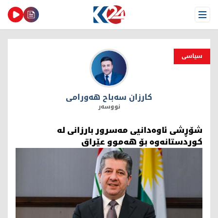
Open Menu
سیاسی
کارزان سەباح هەورامی
کارزان سەباح هەورامی
نووسەر
شۆڕشی ئاوه‌دانیی مه‌سرور بارزانی له‌
كوردستانه‌وه‌ بۆ هه‌موو عێراق