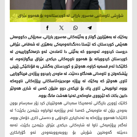
شۆڕشی ئاوه‌دانیی مه‌سرور بارزانی له‌ كوردستانه‌وه‌ بۆ هه‌موو عێراق
یه‌كێك له ‌به‌هێزترین گوتار و به‌ڵێنه‌كانی مه‌سرور بارزانی، سه‌رۆكی حكوومه‌تی
هه‌رێمی كوردستان، كه‌ ئێستا ده‌نگدانه‌وه‌یه‌كی به‌هێزی له ‌شه‌قامی عێراقی
دروست كردووه‌، ئه‌وه‌بوو كه‌ به‌ڵێنی دا ئاماده‌ن، ئه‌و خزمه‌تگوزارییه‌ی له‌
كوردستان كردوویانه‌ بۆ هه‌موو ناوچه‌كانی دیكه‌ی عێراق بیگوازنه‌وه، له‌
كاتێكدا ئه‌م قسه‌یه‌ كراوه، هه‌ولێر و كوردستان به‌گشتی به‌ قۆناغێكی زێرینی
پێشكه‌وتن و ئاوه‌دانی هه‌نگاو ده‌نێت، له‌ ماوه‌ی رابردوو پرۆژه‌ی فریاگوزاریی
ئاوی هه‌ولێر كه‌ یه‌كێك له‌ پرۆژه‌ موعجیزه‌ئاساكانی پرۆژه‌كانی ناوچه‌كه‌
بووه،‌ توانویه‌تی ئاوی پاك بۆ نزیكه‌ی دوو ملیۆن كه‌س له ‌شاری هه‌ولێر
دابین بكات كه‌ تێچووی ماوه‌كه‌ی ته‌نیا هه‌شت مانگ بووه‌.
كاتێك ژووری بازرگانی ئه‌مه‌ریكا سه‌ردانی هه‌ولێریان كرد زۆر سه‌رسام بوون
به‌وه‌ی چۆن له ‌ماوه‌یه‌كی كه‌مدا ئه‌م پرۆژه‌یه‌ توانراوه‌ جێبه‌جێ بكرێت؟ له
‌كاتێكدا هه‌موو پرۆژه‌كه‌ به‌ ئه‌ندازیاری ناوخۆیی و ده‌ستی كاری خۆمان بووه‌،
ئه‌گه‌ر پرۆژه‌یه‌كی ئاوا له‌ شاره‌كانی دیكه‌ی عێراق جێبه‌جێ بكرێت، ئه‌مه‌
ده‌بێته‌ گه‌وه‌ترین شۆرش بۆ رووبه‌رووبنه‌وه‌ی ئه‌و گۆرانكاری