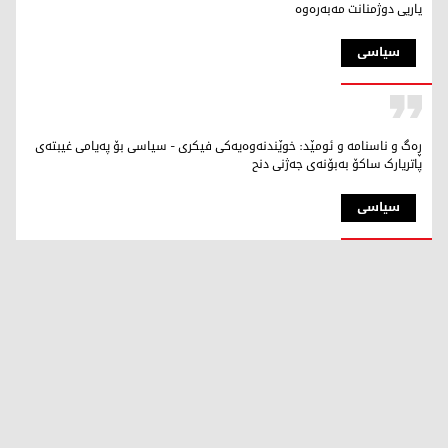
ياریی دوژمنانت مەبەرەوە
سیاسی
ڕەگ و ناسنامە و ئومێد: خوێندنەوەیەکی فیکری - سیاسی بۆ پەیامی غیبتەی
پاتریارک ساکۆ بەبۆنەی جەژنی دنح
سیاسی