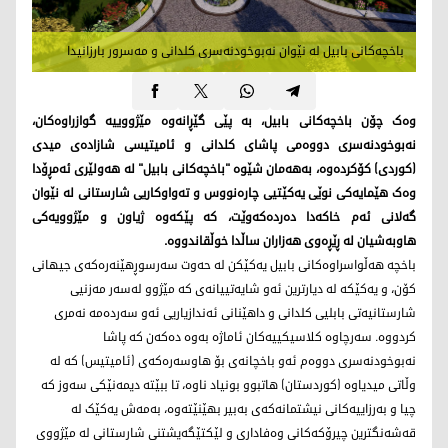
باخچەکانی بابیل لە نێوان نەبوخودنەسرى کلدانی و مەسرور بارزانیدا
وەک چۆن باخچەکانی بابیل، بە پێی گێڕانەوە مێژووییە گوازراوەکان،
نەبوخودنەسری دووەمی پاشای کلدانی و ئامیتیسی شازادەی میدی
(کوردی) کۆکردەوە، بەهەمان شێوە "باخچەکانی بابیل" لە هەولێری ئەمڕۆدا
وەک هێمایەکی نوێی یەکێتیی چارەنووس و تەواوکاریی شارستانی لە نێوان
گەلانی ئەم خاکەدا دەردەکەوێت، کە پێکەوە ژیاون و مێژوویەکی
هاوبەشیان لە ڕێڕەوی هەزاران ساڵدا خوڵقاندووە.
باخچە هەڵواسراوەکانی بابیل یەکێکن لە حەوت سەرسوڕهێنەرەکەی جیهانی
کۆن، و یەکێکە لە دیارترین ئەو شایەتییانەی کە مێژوو لەسەر مەزنیی
شارستانیەتی بابلیی کلدانی و داهێنانی ئەندازیاریی ئەو سەردەمە نەمری
کردووە. سەرچاوە کلاسیکییەکان ئاماژە بەوە دەکەن کە پاشا
نەبوخودنەسری دووەم ئەو باخچانەی بۆ هاوسەرەکەی (ئامیتیس) کە لە
وڵاتی میدیاوە (کوردستان) هاتبوو بونیاد ناوە، تا ببێتە دیمەنێکی سەوز کە
چیا و بەرزاییەکانی نیشتمانەکەی بەبیر بهێنێتەوە، بەمەش یەکێک لە
قەشەنگترین چیرۆکەکانی وەفاداری و لێکتێگەیشتنی شارستانی لە مێژووی