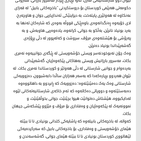
نێوان دوو شارستانیەتی مەزن، ئەوا بڕیاری ڕێزدار مەسرور بارزانی، سەرۆکی
حکومەتی هەرێمی کوردستان بۆ دروستکردنی "باخچەکانی بابیل" لە قەزای
عەنکاوە لە هەولێری پایتەخت، بە دیزاینێکی ئەندازیاریی جوان و هاوچەرخ،
لای خۆیەوە ڕەنگدانەوەی باوەڕێکی قووڵە بەوەی کە شارەکان تەنها بە
بەرد بونیاد نانرێن، بەڵکو بە جوانی، کرانەوە، یادەوەریی هاوبەش، و بە
پەرۆشی بۆ هێشتنەوەی مرۆڤ، سروشت و کەلەپوور لە دڵی پڕۆژەی
گەشەپێداندا بونیاد دەنرێن.
وەک چۆن نەبوخودنەسر ویستی خۆشەویستی لە ڕێگەی جوانییەوە نەمری
بکات، مەسرور بارزانیش ویستی بەهاکانی پێکەوەژیان، گەشەپێدانی
بەردەوام و جوانیی شارستانی لە دڵی هەولێر و کوردستاندا نەمری بکات. لە
نێوان هەردوو بڕیارەکەدا کە بەسەر هەزاران ساڵدا دابەشبوون، دەزوویەکی
شارستانی وەک یەک دەمێنێتەوە؛ دەزوویەک کە ڕابردوو بە داهاتووەوە
دەبەستێتەوە و دووپاتی دەکاتەوە کە ئەم خاکەی شارستانیەتەکانی لێوە
لەدایکبووە، هێشتاش دەتوانێت هیوا بچێنێت، جوانی بخوڵقێنێت، و
نموونەیەک لە پێکەوەژیان و وەفاداری بۆ مرۆڤ و مێژوو پێشکەشی جیهان
بکات.
کەواتە، لە باخچەکانی بابیلەوە کە پاشایەکی کلدانی بونیادی نا تا ببێتە
هێمای خۆشەویستی و وەفاداری، بۆ باخچەکانی بابیل کە سەرکردەیەکی
لێهاتووی کوردستان بونیادی نا تا ببێتە هێمای جوانی، گەشەسەندن و