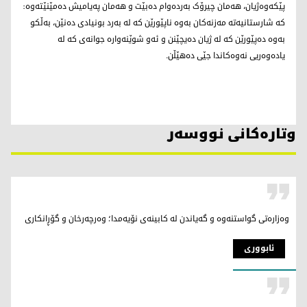
پێکەوەژیان، هەمان چیرۆک بەردەوام دەبێت و هەمان پەیامیش دەمێنێتەوە:
کە شارستانیەتە مەزنەکان بەوە ناپێورێن کە لە بەرد بونیادی دەنێن، بەڵکو
بەوە دەپێورێن کە لە ژیان دەیچێنن و ئەو شوێنەوارە جوانەی کە لە
یادەوەریی نەوەکاندا جێی دەهێڵن.
وتارەکانی نووسەر
وەزارەتی گواستنەوە و گەیاندن لە کابینەی نۆیەمدا؛ وەرچەرخان و گۆڕانکاری
ئابووری