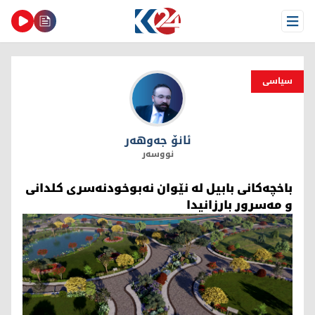
Open Menu
سیاسی
ئانۆ جەوهەر
ئانۆ جەوهەر
نووسەر
باخچەکانی بابیل لە نێوان نەبوخودنەسرى کلدانی
و مەسرور بارزانیدا