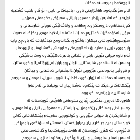
ناوچەکەدا بەرجەستە دەکات.
لەم سۆنگەیەوە، هەڵبژاردنی ناوی «باخچەکانی بابیل» بۆ ئەو باخچە گشتییە
نوێیەی کە لەلایەن ڕێزدار مەسرور بارزانی، سەرۆکی حکومەتی هەرێمی
کوردستانەوە دروستکراوە، ڕەهەند و واتاگەلێکی قووڵی شارستانی و
مرۆیی لەخۆدەگرێت کە تێپەڕ دەبێت لە تەنها یادکردنەوەی یەکێک لە حەوت
سێرسوڕهێنەرەکەی جیهان؛ بەڵکو ڕەنگدانەوەی دیدگایەکە کە باوەڕی وایە
ڕابردووی دێرین بنەمایە بۆ داهاتوویەکی هاوبەشی گەشاوەتر و لێبوردەتر.
ئەم ناوە میراتی دێرینی بابلی و کلدانی بەبیر دەهێنێتەوە وەک بەشێکی
ڕەسەن لە ناسنامەی شارستانیی نێوان ڕووباران (میزۆپۆتامیا) و کوردستان،
و قووڵیی پەیوەندیی مێژوویی نێوان دانیشتوانی دەشتایی و چیاکان
بەرجەستە دەکات؛ لە نێوان کورد، کلدان، ئاشوور، سریان، ئەرمەن و سەرجەم
پێکهاتەکانی دیکە کە پێکەوە بەشدارییان لە بونیادنانی ئەم فەزا
شارستانییە بێوێنەیەدا کردووە.
هەروەها دەربڕی جێگیریی ڕێبازی حکومەتی هەرێمی کوردستانە لە
چەسپاندنی بەهاکانی پێکەوەژیان، پاراستنی هەمەجۆریی ئاینی و نەتەوەیی،
و شانازیکردن بە میراتی مێژوویی و کولتووریی سەرجەم پێکهاتەکانی گەلی
کوردستان بەبێ جیاکاری یان پەراوێزخستن، ئەمەش لە سۆنگەی باوەڕێکی
نەگۆڕەوە کە هێزی کوردستان لە هەمەجۆرییەکەیدا و گەشەسەندنی
لەسەر بنەمای هاوبەشی و ڕێزی قبوڵکردنی یەکترە لە نێوان سەرجەم