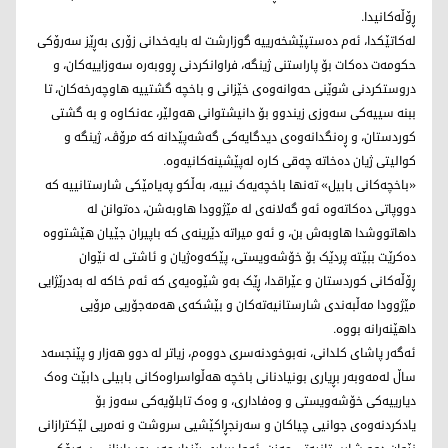
ڕۆڵەکانیدا.
لەکاتێکدا، ئەم دەستپێشخەرییە گوزارشت لە بایەخدانی زۆری بەڕێز سەرۆکی
حکومەت دەکات بۆ پاراستنی ژینگە، فراوانکردنی ڕووبەرە سەوزاییەکان، و
دروستکردنی شوێنی حەوانەوەی خێزانی و باخچە گشتییە هاوچەرخەکان، تا
ببنە سییەکی سەوزی زیندوو بۆ دانیشتوانی هەولێر، عەنکاوە و بە گشتی
کوردستان، و ڕەنگدانەوەی دیدگایەکی گەشەپێدانە کە مرۆڤ، ژینگە و
کوالیتی ژیان دەخاتە چەقی کارە لەپێشینەکانیەوە.
«باخچەکانی بابیل» تەنها باخچەیەک نییە، بەڵکو پەیامێکی شارستانییە کە
دووپاتی دەکاتەوە ئەو گەلانەی لە مێژوودا هاوبەشن، دەتوانن لە
داهاتووشدا هاوبەش بن، و ئەو میراتە دێرینەی کە باپیران جێیان هێشتووە
دەکرێت ببێتە پردێک بۆ خۆشەویستی، پێکەوەژیان و ئاشتی لە نێوان
ڕۆڵەکانی کوردستان و عێراقدا، ڕێک بەو شێوەیەی کە ئەم خاکە لە بەدرێژایی
مێژوودا مەڵبەندی شارستانیەتەکان و بێشکەی هەمەجۆریی مرۆیی
داهێنەرانە بووە.
ئەگەر پاشای کلدانی، نەبوخودنەسری دووەم، زیاتر لە دوو هەزار و پێنجسەد
ساڵ لەمەوبەر بڕیاری بونیادنانی باخچە هەڵواسراوەکانی بابیلی دابێت وەک
دیارییەکی خۆشەویستی و وەفاداری، و وەک تابلۆیەکی سەوز بۆ
یادکردنەوەی جوانیی چیاکان و سەرنجڕاکێشیی سروشت و نەمریی لێکترازانی