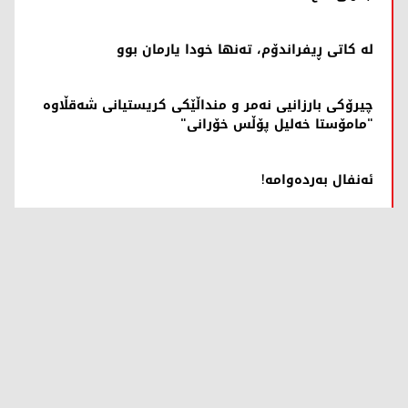
لە کاتی ڕیفراندۆم، تەنها خودا یارمان بوو
چیرۆکی بارزانیی نەمر و منداڵێکی کریستیانی شەقڵاوە
"مامۆستا خەلیل پۆڵس خۆرانی"
ئه‌نفال به‌رده‌وامه‌!