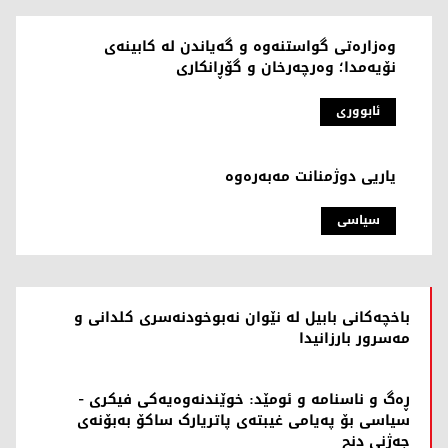
وەزارەتی گواستنەوە و گەیاندن لە کابینەی
نۆیەمدا؛ وەرچەرخان و گۆڕانکاری
ئابووری
ياریی دوژمنانت مەبەرەوە
سیاسی
باخچەکانی بابیل لە نێوان نەبوخودنەسرى کلدانی و
مەسرور بارزانیدا
ڕەگ و ناسنامە و ئومێد: خوێندنەوەیەکی فیکری -
سیاسی بۆ پەیامی غیبتەی پاتریارک ساکۆ بەبۆنەی
جەژنی دنح