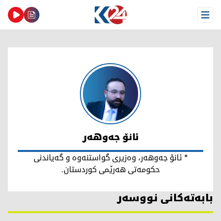
Open Menu
ئانۆ جەوهەر
ئانۆ جەوهەر
* ئانۆ جەوهەر، وەزیری گواستنەوە و گەیاندنی
حکومەتی هەرێمی کوردستان.
بابەتەکانی نووسەر