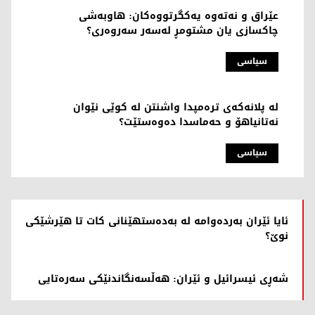
عێراق و نەتەوە یەکگرتووەکان: هاوبەشی
چاکسازی یان مشتومڕ لەسەر سەروەری؟
سیاسی
لە پلانەکەی ترەمپدا واشنتن لە کوێی نێوان
نەتانیاهۆ و حەماسدا دەوەستێت؟
سیاسی
ئایا ئێران بەردەوامە لە بەدەستهێنانی کات تا هێرشێکی
نوێ؟
شەڕی ئیسرائیل و ئێران: هەڵسەنگاندنێکی سەرەتایی