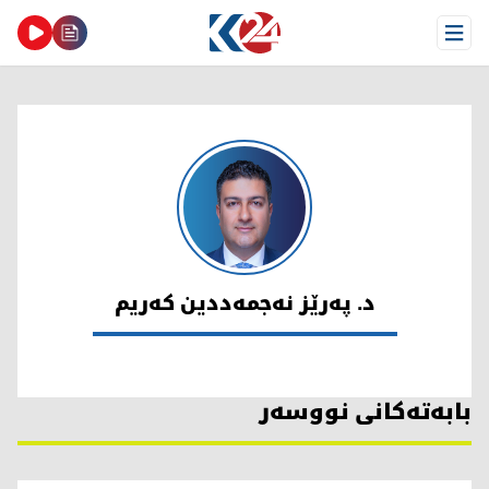
Open Menu
د. پەرێز نەجمەددین كەریم
د. پەرێز نەجمەددین كەریم
بابەتەکانی نووسەر