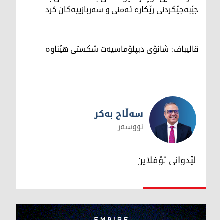
جێبەجێکردنی رێکارە ئەمنی و سەربازییەکان کرد
قالیباف: شانۆی دیپلۆماسیەت شکستی هێناوە
سەڵاح بەکر
نووسەر
سەڵاح بەکر
لێدوانی ئۆفلاین