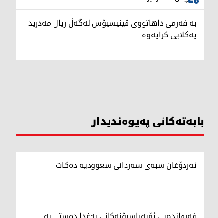
بە فەرمی داهاتووی ڤینیسیۆس لەگەڵ ریال مەدرید
یەکلایی کرایەوە
بابەتەکانی پەیوەندیدار
ئەردۆغان سبەی سەردانی سعوودیە دەکات
فەرماندەیی ئۆپەراسیۆنەکانی بەغدا دەستی بە