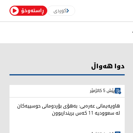
کوردی
ڕاستەوخۆ
دوا هەواڵ
پێش 5 کاتژمێر
هاوپەیمانی عەرەبی: بەهۆی بۆردومانی حوسییەکان
لە سعوودیە 11 کەس برینداربوون