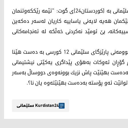
ھەڤاڵ ئەبوبەکر، سەرۆکی ئەنجوومەنی پارێزگای سلێمانی بە (كوردستان24)ی گوت: "ئێمە رێككەوتنمان
نێكمان ھەیە لایەنی یاساییە كاریان لەسەر دەكەین
ییەكانە، بێ ئومێد نەكردنی خەڵكە لە ئەنجامەكانی
بزوتنەوەی گۆڕان لە ساڵی2014 لە ھەڵبژاردنی ئەنجوومەنی پارێزگای سلێمانی 12 کورسی بە دەست ھێنا
ردستانیش 11 کورسی بەڵام گۆڕان ئەوکات بەھۆی پێداگری یەکێتی نیشتیمانی
ی بەدەست بھێنێت پاش نزیك بوونەوەی دووساڵ بەسەر
توانێت ئەو پۆستە بەدەست بھێنێتەوە یان نا؟.
Kurdistan24 سلێمانی