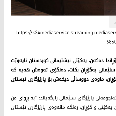
ی
https://k24mediaservice.streaming.mediase
686
ڕاندا دەكەن، یەکێتی نیشتیمانی کوردستان نایەوێت
سلێمانی بەگۆڕان بكات، دەنگۆی ئەوەش ھەیە کە
ڕان، ماوەی دووساڵی دیکەش بۆ پارێزگاری ئیستای
) دانا جەزا، ئەندامی ئەنجومەنی پارێزگای سلێمانی رایگەیاند: "بە بڕوای من
 یەكێتی و گۆڕان، رەنگە مانەوەی پارێزگاری ئێستای