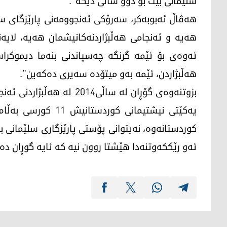
سلێمانی بێت بۆ دوو ساڵی دیكە".
ھەیە و ئەنجامی ھەڵبژاردنەكانیشمان ھەیە، لایە
ئەوەی بۆ ئێمە گرنگە چەسپاندنی بنەما دیموكراس
ھەڵبژاردن، ئێمە بەو میتۆدە سەیری دەكەین".
یەکێتی نیشتیمانی کو
کوردستانەوە، نەیتوانی پۆستی پارێزگاری سلێمان
ئەو رێککەوتنەدا ھێشتا روون نیە کە ئایە گوڕان دە