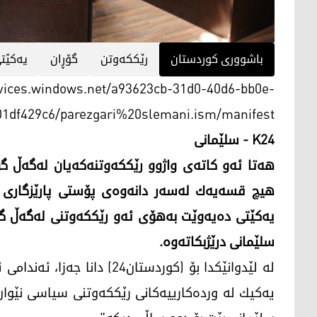
باشووری کوردستان
رێككەوتن
گۆڕان
یەكێت
rvices.windows.net/a93623cb-31d0-40d6-bb0e-
01df429c6/parezgari%20slemani.ism/manifest
K24
- سلێمانی
ھەتا ئەو كاتەی واژوو رێككەوتنەكەیان لەگەڵ گۆ
ھیچ قسەیەك لەسەر دانەوەی پۆستی پارێزگاری 
یەکێتی دەیەوێت بەھۆی ئەو رێککەوتنی لەگەڵ گۆ
سلێمانی درێژبکاتەوە.
لە لێدوانێكدا بۆ (كوردستان24
یەكیك لە وردەكارییەكانی رێككەوتنی سیاسی نێوان