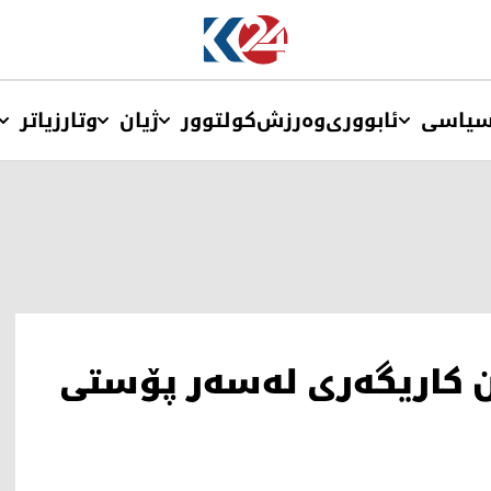
یاسی
ئابووری
وەرزش
کولتوور
ژیان
وتار
زیاتر
ن كاریگەری لەسەر پۆستی