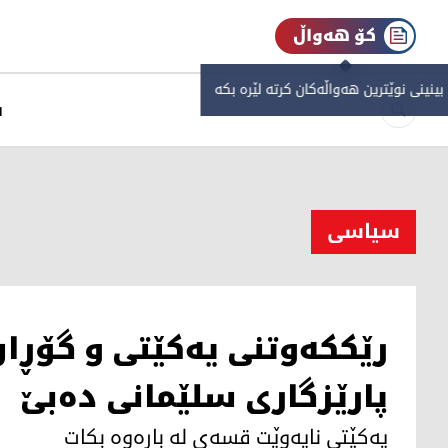
کۆ هەواڵ
 بینینی نوێترین هەواڵەکان کرتە لێرە بکە
س
سیاسی
رێككەوتنی یەكێتی و گۆڕا
پارێزگاری سلێمانی دەبێ
یەكێتی نایەوێت قسەی لە بارەوە بكات