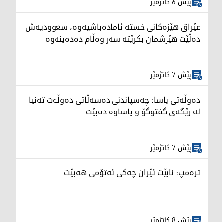
پێش 6 کاتژمێر
عێراق هێزەکانی خستە ئامادەباشیەوە، سعوودیەش
دەڵێت هێرشمان بکرێتە سەر وەڵام دەدەینەوە
پێش 7 کاتژمێر
دەوڵەتی یاسا: چەسپاندنی دەسەڵاتی دەوڵەت تەنیا
لە رێگەی گفتوگۆ و یاساوە دەبێت
پێش 7 کاتژمێر
ترەمپ: نابێت ئێران چەکی ئەتۆمی هەبێت
پێش 8 کاتژمێر