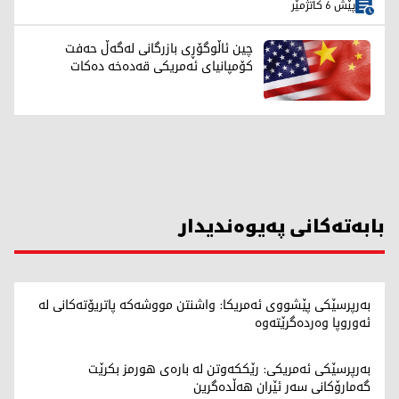
پێش 6 کاتژمێر
چین ئاڵوگۆڕی بازرگانی لەگەڵ حەفت
کۆمپانیای ئەمریکی قەدەخە دەکات
بابەتەکانی پەیوەندیدار
بەرپرسێکی پێشووی ئەمریکا: واشنتن مووشەکە پاتریۆتەکانی لە
ئەوروپا وەردەگرێتەوە
بەرپرسێکی ئەمریکی: رێککەوتن لە بارەی هورمز بکرێت
گەمارۆکانی سەر ئێران هەڵدەگرین