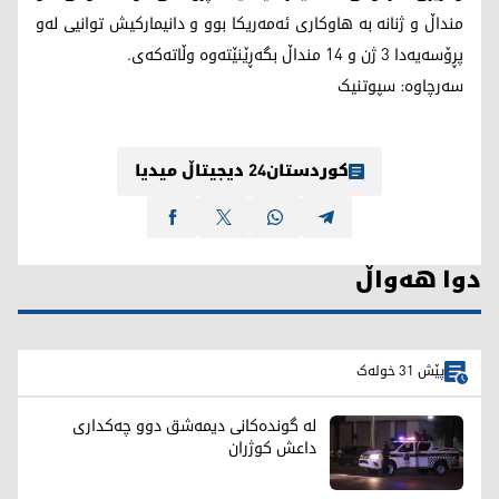
منداڵ و ژنانە بە هاوکاری ئەمەریکا بوو و دانیمارکیش توانیی لەو
پڕۆسەیەدا 3 ژن و 14 منداڵ بگەڕێنێتەوە وڵاتەکەی.
سەرچاوە: سپوتنیک
کوردستان24 دیجیتاڵ میدیا
دوا هەواڵ
پێش 31 خولەک
لە گوندەکانی دیمەشق دوو چەکداری
داعش کوژران