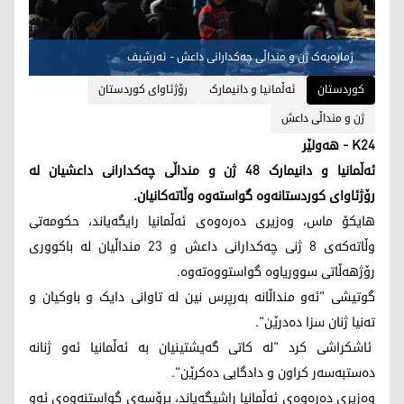
ژمارەیەک ژن و منداڵی چەکدارانی داعش - ئەرشیف
کوردستان
ئەڵمانیا و دانیمارک
رۆژئاوای کوردستان
ژن و منداڵی داعش
K24 - هەولێر
ئەڵمانیا و دانیمارک 48 ژن و منداڵی چەکدارانی داعشیان لە
رۆژئاوای کوردستانەوە گواستەوە وڵاتەکانیان.
هایکۆ ماس، وەزیری دەرەوەی ئەڵمانیا رایگەیاند، حکومەتی
وڵاتەکەی 8 ژنی چەکدارانی داعش و 23 منداڵیان لە باکووری
رۆژهەڵاتی سووریاوە گواستووەتەوە.
گوتیشی "ئەو منداڵانە بەرپرس نین لە تاوانی دایک و باوکیان و
تەنیا ژنان سزا دەدرێن".
ئاشکراشی کرد "لە کاتی گەیشتینیان بە ئەڵمانیا ئەو ژنانە
دەستبەسەر کراون و دادگایی دەکرێن".
وەزیری دەرەوەی ئەڵمانیا راشیگەیاند، پرۆسەی گواستنەوەی ئەو