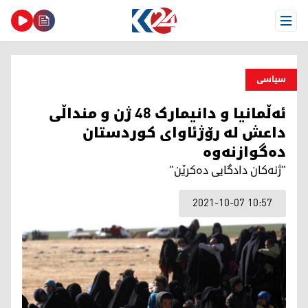
Open Menu
سیاسی
ئەڵمانیا و دانیمارک 48 ژن و منداڵی
داعش لە رۆژئاوای کوردستان
دەگوازنەوە
"ژنەکان دادگایی دەکرێن"
2021-10-07 10:57