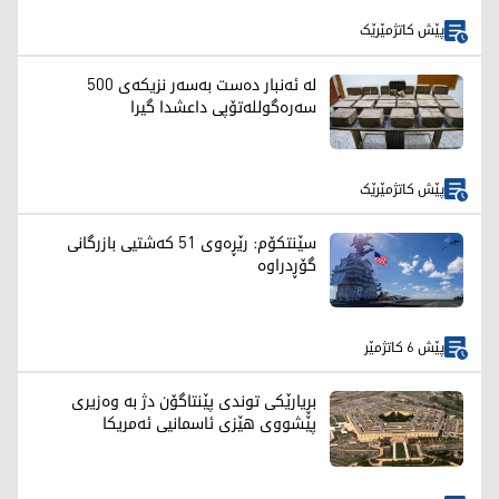
پێش کاتژمێرێک
لە ئەنبار دەست بەسەر نزیکەی 500
سەرەگوللەتۆپی داعشدا گیرا
پێش کاتژمێرێک
سێنتکۆم: رێڕەوی 51 کەشتیی بازرگانی
گۆڕدراوە
پێش 6 کاتژمێر
بڕیارێکی توندی پێنتاگۆن دژ بە وەزیری
پێشووی هێزی ئاسمانیی ئەمریکا