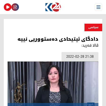
Open Menu
سیاسی
دادگای ئیتیحادی ده‌ستووریی نییه‌
ڤالا فه‌رید:
2022-02-28 21:38