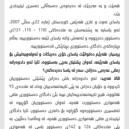
هه‌بێت و به‌ مه‌رجێك له‌ ده‌ره‌وه‌ی ده‌سه‌ڵاتی حه‌سری ئیتیحادی
بێت.
یاسای نه‌وت و غازی هه‌رێمی كوردستان ژماره‌ 22ی ساڵی 2007،
ئه‌و یاسایه‌ به‌ پشتبه‌ستن به‌ مادده‌كانی (110 – 115، 121)ی
ده‌ستوور ده‌رچووه‌ و ئه‌مه‌ش واته‌ یاسای ئێمه‌ ده‌ستوورییه‌، به‌ڵام
بڕیاره‌كه‌ی دادگای ده‌ستووری بڕیارێكی ناده‌ستوورییه‌.
پرسیار: هه‌رێم ده‌توانێت یاسای خۆی ده‌ربكات و ئه‌وله‌ویه‌تیش بۆ
یاسای هه‌رێمه‌، ئه‌وان پشتیان به‌چی به‌ستووه‌، ئایا ئه‌و دادوه‌رانه‌
زمانی عه‌ره‌بی ده‌زانن، سه‌ر له‌ یاسا ده‌رده‌كه‌ن؟
ڤالا فه‌رید:
ئه‌و دادوه‌رانه‌ باش ده‌زانن پێشێلی ده‌ستووریان
كردووه‌ و خۆیان ده‌زانن به‌ پێی تایبه‌تمه‌ندییان وه‌ك له‌ مادده‌ی 93
هاتووه‌، هیچ تایبه‌تمه‌ندییه‌كیان نییه‌ بڵێ دادگای ده‌ستووری مافی
هه‌مواری ده‌ستوورت هه‌یه‌، ئه‌وان ده‌ستووریان گۆڕیوه‌ له‌
ته‌فسیری ده‌ستووره‌وه‌ گۆڕاوه‌ بۆ دانه‌ری ده‌ستوور، ئایا دادگای
ئیتیحادی مافی هه‌مواری ده‌ستووری هه‌یه‌، له‌ وه‌ڵامدا ده‌ڵێین، به‌
پێی مادده‌كانی 126 و 142ی ده‌ستوور باسی له‌ هه‌مواری