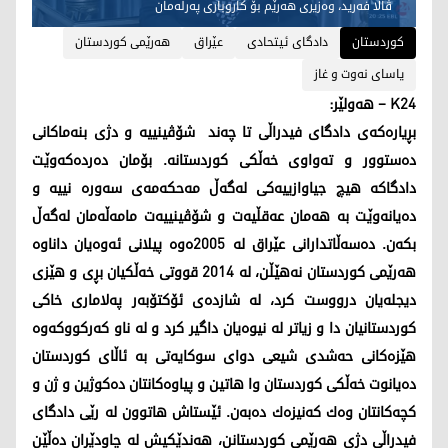
ڤالا فه‌رید، وه‌زیری هه‌رێم بۆ كاروباری په‌رله‌مان
کوردستان
دادگای ئیتحادی
عێراق
هه‌رێمی كوردستان
یاسای نه‌وت و غاز
K24 – هه‌ولێر:
بڕیاره‌كه‌ی دادگای فیدراڵی تا چه‌ند شۆڤینییه‌ و دژی بنه‌ماكانی
ده‌ستوور و ته‌واوی خه‌ڵكی كوردستانه‌. بۆمان ده‌رده‌كه‌وێت
دادگاكه‌ هیچ جیاوازییه‌كی له‌گه‌ڵ مه‌حكه‌مه‌ی سه‌وره‌ نییه‌ و
ده‌یانه‌وێت به‌ هه‌مان عه‌قڵیه‌ت و شۆڤینییه‌ت مامه‌ڵه‌مان له‌گه‌ڵ
بكه‌ن. ده‌سه‌ڵاتدارانی عێراق له‌ 2005ه‌وه‌ پیلانی ئه‌وه‌یان داناوه‌
هه‌رێمی كوردستان نه‌هێڵن، له‌ 2014 قووتی خه‌ڵكیان بڕی و هێزی
دیجله‌یان درووست كرد، له‌ شازده‌ی ئۆكتۆبه‌ر په‌لاماری خاكی
كوردستانیان دا و زیاتر له‌ نیوه‌یان داگیر كرد و له‌ ناو كه‌ركووكه‌وه‌
هێزه‌كانی حه‌شدی شیعی دوای سوكایه‌تی به‌ ئاڵای كوردستان
ده‌یانوت خه‌ڵكی كوردستان وا هاتین و پیاوه‌كانتان ده‌كوژین و ژن و
كچه‌كانتان وه‌ك كه‌نیزه‌ك ده‌به‌ن. ئێستاش هاتوون له‌ رێی دادگای
فیدراڵی دژی هه‌رێمی كوردستانن، هه‌ندێكیش له‌ چاودێران ده‌ڵێن