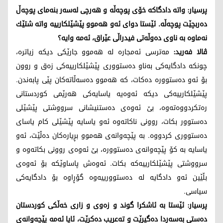
پرسیار: واته‌ دادگاكه‌ خۆی پوچه‌ڵه‌ و هه‌رچی له‌سه‌ر بنه‌مای پوچه‌ڵ
ده‌ربچێت پوچه‌ڵه‌. ئێستا دوای ئه‌و هه‌موو پێشێلكارییه‌ واته‌ شتێك
نه‌ماوه‌ به‌ ناوی ده‌وڵه‌تی فیدراڵی عێراق، ئه‌مه‌ وایه‌؟
ڤالا فه‌رید:
مه‌ترسی ئه‌مجاره‌ له‌ هه‌موو جارێكی دیكه‌ زیاتره‌،
چونكه‌ دادگایه‌كی به‌ناو ده‌ستووری پێشێلكارییه‌كی زه‌ق و روون
بۆ ئه‌و ده‌ستووره‌ ده‌كات، كه‌ هه‌موو ده‌سه‌ڵاته‌كان پێی پابه‌ندن.
پێشێلكارییه‌كی دیكه‌ ئه‌وه‌یه‌ یاسایه‌كی هه‌رێمی كوردستانی
ره‌تكردووه‌ته‌وه‌، بێ ئه‌وه‌ی ده‌ستنیشانی سرووشتی پێشێلی
ده‌ستوور بكات، روونی ناكاته‌وه‌ ئه‌و یاسایه‌ پێشێلی كام یاسای
ده‌ستووری كردووه‌. به‌ پێچه‌وانه‌ی هه‌موو بڕیاره‌كان ده‌ڵێت، ئه‌و
یاسایه‌ به‌ كۆ پێچه‌وانه‌ی ده‌ستووره‌، بێ ئه‌وه‌ی روونی بكاته‌وه‌ و
سرووشتی پێشێلكارییه‌كه‌ بكات. ئه‌وه‌ش پاساوێكه‌ بۆ ئه‌وه‌ی
بڵێین ئه‌و دادگایه‌ له‌ ده‌ستوورییه‌وه‌ گۆڕاوه‌ بۆ دادگایه‌كی
سیاسی.
پرسیار: ئێستا به‌ ئاشكرا گوند و زه‌وی و زاری خه‌ڵكی كوردستان
ده‌ستی به‌سه‌ردا ده‌گیرێت و ته‌عریب ده‌كرێت، ئایا ئه‌مه‌ پێچه‌وانه‌ی