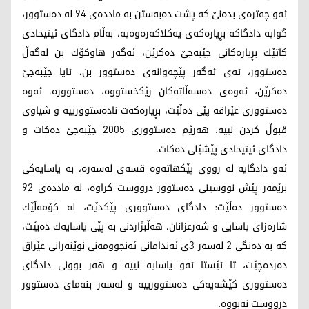
ئه‌و چه‌تره‌ی بده‌نێ كه‌ پشت ده‌به‌ستن به‌ مادده‌ی 94 له‌ ده‌ستوور،
گوایه‌ دادگاكه‌ بڕیاره‌كه‌ی یه‌كلاكه‌ره‌وه‌یه‌، به‌ڵام دادگای ئیتیحادی
كاتێك بڕیاره‌كانی جێبه‌جێ ده‌كرێن، ئه‌گه‌ر هاوكۆك بن له‌گه‌ڵ
ده‌ستوور، ئه‌ی ئه‌گه‌ر پێچه‌وانه‌ی ده‌ستوور بن، ئایا جێبه‌جێ
ده‌كرێن، ئه‌وه‌ی ده‌سه‌ڵاته‌كان رێكخستووه‌، ده‌ستووره‌. ئه‌وه‌
ده‌ستووری عێراقه‌ پێی ده‌ڵێت، بڕیاره‌كه‌ت ناده‌ستوورییه‌ و شیاوی
قبوڵ كردن نییه‌. هه‌رێم ده‌ستووری 2005 جێبه‌جێ ده‌كات و
دادگای ئیتیحادی پێشێلی ده‌كات.
ئه‌و دادگایه‌ له‌ رووی پێكهاته‌وه‌ قسه‌ی له‌سه‌ره‌، به‌ یاسایه‌كی
برێمه‌ر پێش نووسینی ده‌ستوور درووست كراوه‌، له‌ مادده‌ی 92
ده‌ستوور ده‌ڵێت: دادگای ده‌ستووری پێكدێت، له‌ كۆمه‌ڵێك
شاره‌زای یاسایی و شه‌رعزانان، هه‌ڵبژاردنی به‌ پێی یاسایه‌ك ده‌بێت،
كه‌ به‌ ده‌نگی 2 له‌سه‌ر 3ی ئه‌ندامانی ئه‌نجوومه‌نی نوێنه‌رانی عێراق
ده‌رده‌چێت، تا ئێستا ئه‌و یاسایه‌ نییه‌ و هه‌ر بوونی دادگای
ده‌ستووری كێشه‌یه‌كی ده‌ستوورییه‌ و له‌سه‌ر بنه‌مای ده‌ستوور
درووست نه‌بووه‌.