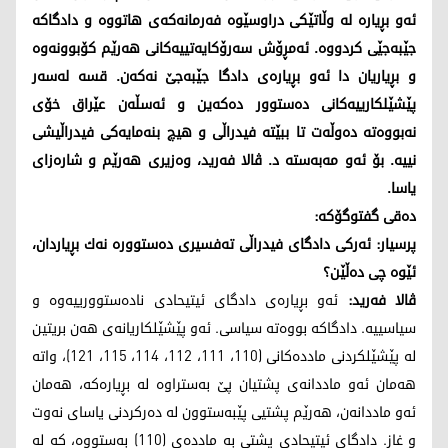
ئه‌و بڕیاره‌ له‌ وڵاتێكی دراوسێوه‌ فه‌رمانه‌كه‌ی هاتووه‌ و دادگاكه‌
جێبه‌جێی كردووه‌. ئه‌مڕۆش سه‌رۆكایه‌تییه‌كانی هه‌رێم كۆبوونه‌وه‌
و بڕیاریان دا ئه‌و بڕیاره‌ی دادگا جێبه‌جێ نه‌كه‌ن. قسه‌ له‌سه‌ر
پێشێلكارییه‌كانی ده‌ستوور ده‌كه‌ین و ئه‌سڵه‌ن عێراق خۆی
نه‌بووه‌ته‌ ده‌وڵه‌ت تا ببێته‌ فیدراڵی و هیچ بنه‌مایه‌كی فیدراڵیشی
نییه‌. بۆ ئه‌و مه‌به‌سته‌ د. ڤالا فه‌رید، وه‌زیری هه‌رێم و شاره‌زای
یاسا.
ده‌قی گفتوگۆكه‌:
پرسیار: ئه‌ركی دادگای فیدراڵی ته‌فسیری ده‌ستووره‌ نه‌ك بڕیاردان،
ئێوه‌ چی ده‌ڵێن؟
ڤالا فه‌رید:
ئه‌و بڕیاره‌ی دادگای ئیتیحادی ناده‌ستوورییه‌وه‌ و
سیاسییه‌. دادگاكه‌ بووه‌ته‌ سیاسی. ئه‌و پێشێلكاریانه‌ی هه‌ن بریتین
له‌ پێشێلكردنی مادده‌كانی (110، 111، 112، 114، 115، 121)، واته‌
هه‌مان ئه‌و ماددانه‌ی پشتیان پێ به‌ستراوه‌ له‌ بڕیاره‌كه‌، هه‌مان
ئه‌و ماددانه‌ن، هه‌رێم پشتیی پێبه‌ستوون له‌ ده‌ركردنی یاسای نه‌وت
و غاز. دادگای ئیتیحادی پشتی به‌ مادده‌ی (110) به‌ستووه‌، كه‌ له‌