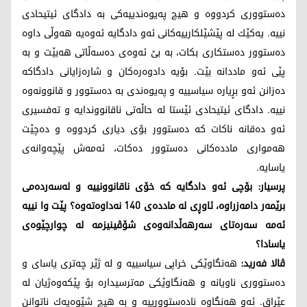
ده‌ستووری كردووه‌ و هیچ په‌یوه‌ندییه‌كی به‌ دادگای ئیتیحادی
نییه‌. یه‌كێك له‌ پێشێلكارییه‌كانی ئه‌و دادگایه‌ ئه‌وه‌یه‌ هه‌وڵی داوه‌
ده‌ستوور ده‌ستكاری بكات، به‌ بێ ئه‌وه‌ی ده‌سه‌ڵاتی هه‌بێت و به‌
پێی ئه‌و ماددانه‌ بێت. بۆیه‌ دادوه‌ره‌كان و شاره‌زایانی دادگاكه‌
ده‌زانن ئه‌و بڕیاره‌ سیاسییه‌ و په‌یوه‌ندی به‌ ده‌ستوور و قانوونه‌وه‌
نییه‌. دادگای ئیتیحادی ئێستا له‌ حاڵه‌تی ناقانووندایه‌ و ته‌فسیری
ئه‌و ده‌قانه‌ ناكات كه‌ ده‌ستوور بۆی دیاری كردووه‌ و ده‌چێت
هه‌مواری مادده‌كانی ده‌ستوور ده‌كات، ئه‌مه‌ش پێچه‌وانه‌ی
یاسایه‌.
پرسیار: بۆچی ئه‌و دادگایه‌ كه‌ خۆی ناقانوونییه‌ و له‌سه‌رده‌می
برێمه‌ر دامه‌زراوه‌، ئاوڕی له‌ مادده‌ی 140 نه‌داوه‌ته‌وه‌؟ پێت وا نییه‌
ئه‌مه‌ سه‌ره‌تای سه‌رهه‌ڵدانه‌وه‌ی شۆڤینیزمه‌ له‌ چوارچێوه‌ی
یاسادا؟
ڤالا فه‌رید:
هه‌نگاوێكی خراپی سیاسییه‌ و له‌ ژێر چه‌تری یاسای و
ده‌ستووری ناویانه‌ و هه‌نگاوێكی مه‌ترسیداره‌ بۆ پێكه‌وه‌ژیان له‌
عێراق. ئه‌و هه‌نگاوه‌ ناده‌ستوورییه‌ و به‌ هیچ شێوه‌یه‌ك ناتوانن