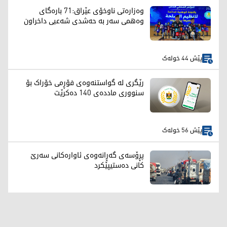
وەزارەتی ناوخۆی عێراق:71 بارەگای
وەهمی سەر بە حەشدی شەعبی داخراون
پێش 44 خولەک
رێگری لە گواستنەوەی فۆڕمی خۆراک بۆ
سنووری ماددەی 140 دەکرێت
پێش 56 خولەک
پڕۆسەی گەڕانەوەی ئاوارەکانی سەرێ
کانی دەستیپێکرد