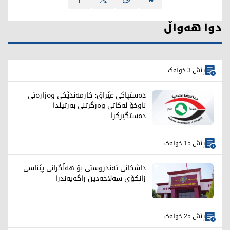
دوا هەواڵ
پێش 3 خولەک
دەستپاکی عێراق: کارمەندێکی وەزارەتی
ناوخۆ لەکاتی وەرگرتنی بەرتیلدا
دەستگیرکرا
پێش 15 خولەک
داشکانی تەندروستی بۆ هەڵگرانی پێناسی
زانکۆی سەلاحەدین راگەیەندرا
پێش 25 خولەک