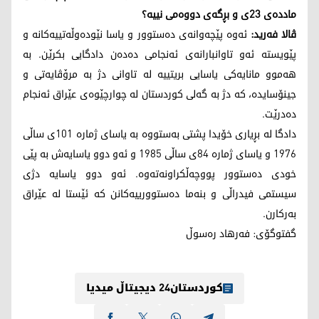
مادده‌ی 23ی و بڕگه‌ی دووه‌می نییه‌؟
ڤالا فه‌رید:
ئه‌وه‌ پێچه‌وانه‌ی ده‌ستوور و یاسا نێوده‌وڵه‌تییه‌كانه‌ و
پێویسته‌ ئه‌و تاوانبارانه‌ی ئه‌نجامی ده‌ده‌ن دادگایی بكرێن. به‌
هه‌موو مانایه‌كی یاسایی بریتییه‌ له‌ تاوانی دژ به‌ مرۆڤایه‌تی و
جینۆسایده‌، كه‌ دژ به‌ گه‌لی كوردستان له‌ چوارچێوه‌ی عێراق ئه‌نجام
ده‌درێت.
دادگا له‌ بڕیاری خۆیدا پشتی به‌ستووه‌ به‌ یاسای ژماره‌ 101ی ساڵی
1976 و یاسای ژماره‌ 84ی ساڵی 1985 و ئه‌و دوو یاسایه‌ش به‌ پێی
خودی ده‌ستوور پووچه‌ڵكراونه‌ته‌وه‌. ئه‌و دوو یاسایه‌ دژی
سیستمی فیدراڵی و بنه‌ما ده‌ستوورییه‌كانن كه‌ ئێستا له‌ عێراق
به‌ركارن.
گفتوگۆی: فه‌رهاد ره‌سوڵ
کوردستان24 دیجیتاڵ میدیا