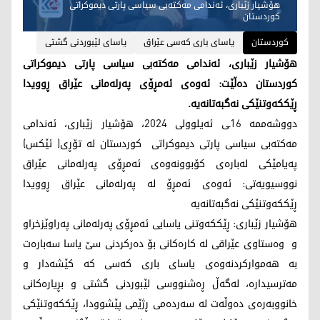
هۆشیار زێباری، ئەندامی مەکتەبی سیاسی پارتی دیموکراتی
کوردستان
کوردستان
یاسای باری کەسی عێراق
یاسای لێبوردنی گشتی
هۆشیار زێباری، ئەندامی مەکتەبی سیاسی پارتی دیموکراتی
کوردستان دەڵێت: ئەوەی ئەمڕۆی پەرلەمانی عێراق ڕوویدا
ڕێککەوتنێکی نەگبەتانەیە.
دووشەممە 16ـی ئەیلوولی 2024، هۆشیار زێباری، ئەندامی
مەکتەبی سیاسی پارتی دیموکراتی کوردستان لە تۆڕی( ئێکس)
پەیامێکی لەبارەی کۆبوونەوەی ئەمڕۆی پەرلەمانی عێراق
نووسیویەتی: ئەوەی ئەمڕۆ لە پەرلەمانی عێراق ڕوویدا
ڕێککەوتنێکی نەگبەتانەیە
هۆشیار زێباری: ڕێککەوتنی یاسایی ئەمڕۆی پەرلەمانی پەراوێزخراو
و وەستاوی عێراقی لە کارەکانی بۆ دەرکردنی سێ یاسا سەبارەت
بە هەموارکردنەوەی یاسای باری کەسی کە کێشەدار و
مەترسیدارە، لەگەڵ ڕەشنووسی لێبوردنی گشتی و بڕیارەکانی
خانووبەرەی دەوڵەت لە سەردەمی ڕژێمی پێشوودا، ڕێککەوتنێکی