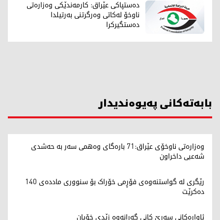
دەستپاکی عێراق: کارمەندێکی وەزارەتی
ناوخۆ لەکاتی وەرگرتنی بەرتیلدا
دەستگیرکرا
بابەتەکانی پەیوەندیدار
وەزارەتی ناوخۆی عێراق:71 بارەگای وەهمی سەر بە حەشدی
شەعبی داخراون
رێگری لە گواستنەوەی فۆڕمی خۆراک بۆ سنووری ماددەی 140
دەکرێت
ئاوارەکانی سەرێ کانی گەڕانەوە زێدی خۆیان