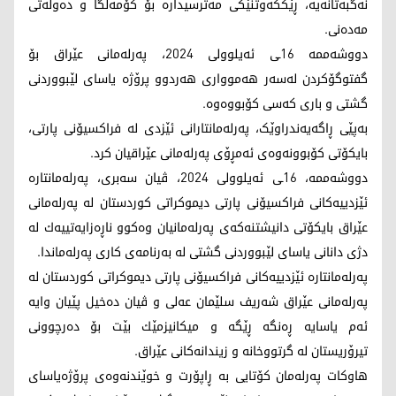
نەگبەتانەیە، ڕێککەوتنێکی مەترسیدارە بۆ کۆمەڵگا و دەوڵەتی
مەدەنی.
دووشەممە 16ـی ئەیلوولی 2024، پەرلەمانی عێراق بۆ
گفتوگۆکردن لەسەر هەموواری هەردوو پرۆژە یاسای لێبووردنی
گشتی و باری کەسی کۆبووەوە.
بەپێی ڕاگەیەندراوێک، پەرلەمانتارانی ئێزدی لە فراکسیۆنی پارتی،
بایکۆتی کۆبوونەوەی ئەمڕۆی پەرلەمانی عێراقیان کرد.
دووشه‌ممه‌، 16ـی ئه‌یلوولی 2024، ڤیان سه‌بری، په‌رله‌مانتاره‌
ئێزدییه‌كانی فراكسیۆنی پارتی دیموكراتی كوردستان له‌ په‌رله‌مانی
عێراق بایكۆتی دانیشتنه‌كه‌ی په‌رله‌مانیان وه‌كوو ناڕه‌زایه‌تییه‌ك له‌
دژی دانانی یاسای لێبووردنی گشتی له‌ به‌رنامه‌ی كاری په‌رله‌ماندا.
په‌رله‌مانتاره‌ ئێزدییه‌كانی فراكسیۆنی پارتی دیموكراتی كوردستان له‌
په‌رله‌مانی عێراق شه‌ریف سلێمان عه‌لی و ڤیان ده‌خیل پێیان وایه‌
ئه‌م یاسایه‌ ڕه‌نگه‌ ڕێگه‌ و میكانیزمێك بێت بۆ ده‌رچوونی
تیرۆریستان له‌ گرتووخانه‌ و زیندانه‌كانی عێراق.
هاوكات په‌رله‌مان كۆتایی به‌ ڕاپۆرت و خوێندنه‌وه‌ی پرۆژه‌یاسای