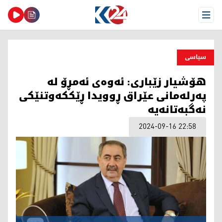
Open Menu
سیاسی
هۆشیار زێباری: ئەوەی ئەمڕۆ لە
پەرلەمانی عێراق ڕوویدا ڕێککەوتنێکی
نەگبەتانەیە
2024-09-16 22:58