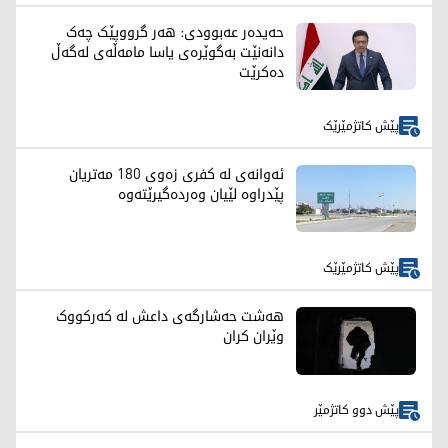
حەیدەر عەبوودی: هەر گرووپێک چەک
دانەنێت بەگوێرەی یاسا مامەڵەی لەگەڵ
دەکرێت
پێش کاتژمێرێک
ئەوانەی لە کفری زەوی 180 مەتریان
پێدراوە لێیان وەردەگیرێتەوە
پێش کاتژمێرێک
هەشت حەشارگەی داعش لە کەرکووک
وێران کران
پێش دوو کاتژمێر