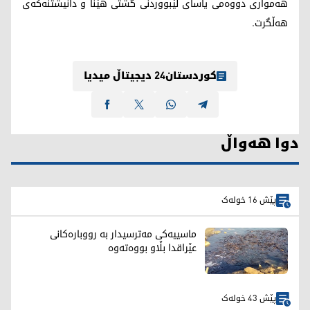
هه‌مواری دووه‌می یاسای لێبووردنی گشتی هێنا و دانیشتنه‌كه‌ی
هه‌ڵگرت.
کوردستان24 دیجیتاڵ میدیا
دوا هەواڵ
پێش 16 خولەک
ماسییەکی مەترسیدار بە رووبارەکانی
عێراقدا بڵاو بووەتەوە
پێش 43 خولەک