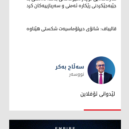
جێبەجێکردنی رێکارە ئەمنی و سەربازییەکان کرد
قالیباف: شانۆی دیپلۆماسیەت شکستی هێناوە
سەڵاح بەکر
نووسەر
سەڵاح بەکر
لێدوانی ئۆفلاین