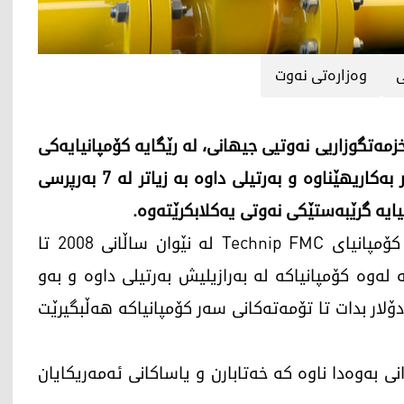
ی
وه‌زاره‌تی نه‌وت
خزمه‌تگوزاریی نه‌وتیی جیهانی، له‌ رێگایه‌ كۆمپانیایه‌كی
دیكه‌وه‌ كه‌ باره‌گاكه‌ی له‌ مۆناكۆیه‌ وه‌ك نێوه‌ندگیر به‌كاریهێناوه‌ و به‌رتیلی داوه‌ به‌ زیاتر له‌ 7 به‌رپرسی
یایه‌ گرێبه‌ستێكی نه‌وتی یه‌كلابكرێته‌وه‌.
به‌گوێره‌ی زانیارییه‌كانی وه‌زاره‌تی دادی ئه‌مه‌ریكا، كۆمپانیای Technip FMC له‌ نێوان ساڵانی 2008 تا
گه‌ له‌وه‌ كۆمپانیاكه‌ له‌ به‌رازیلیش به‌رتیلی داوه‌ و به‌و
ر كراوه‌ وه‌ك سزادانێك بڕی 296 ملیۆن دۆلار بدات تا تۆمه‌ته‌كانی سه‌ر كۆمپانیاكه‌ هه‌ڵبگیرێت
ارێكی پێشوو له‌ كۆمپانیای Technip FMC، دانی به‌وه‌دا ناوه‌ كه‌ خه‌تابارن و یاساكانی ئه‌مه‌ریكایان