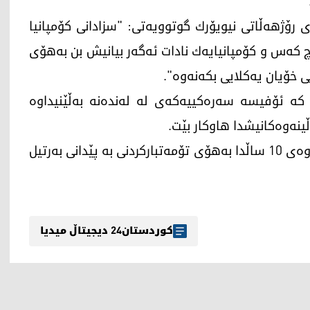
ی رۆژهه‌ڵاتی نیویۆرك گوتوویه‌تی: "سزادانی كۆمپانیا
‌ به‌ هیچ كه‌س و كۆمپانیایه‌ك نادات ئه‌گه‌ر بیانیش بن به‌هۆی
یی خۆیان یه‌كلایی بكه‌نه‌وه‌".
ه‌هۆی ئه‌و سزایانه‌وه‌ كۆمپانیای Technip FMC كه‌ ئۆفیسه‌ سه‌ره‌كییه‌كه‌ی له‌ له‌نده‌نه‌ به‌ڵێنیداوه‌
ینه‌وه‌كانیشدا هاوكار بێت.
ئه‌وه‌ جاری دووه‌مه‌ كۆمپانیای Technip FMC له‌ ماوه‌ی 10 ساڵدا به‌هۆی تۆمه‌تباركردنی به‌ پێدانی به‌رتیل
کوردستان24 دیجیتاڵ میدیا