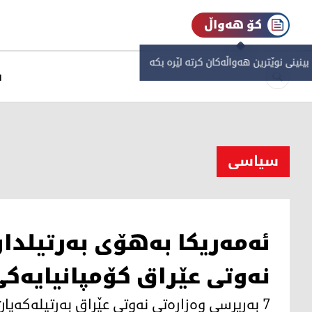
کۆ هەواڵ
 بینینی نوێترین هەواڵەکان کرتە لێرە بکە
س
سیاسی
ئه‌مه‌ریكا به‌هۆی به‌رتیلدان
نه‌وتی عێراق كۆمپانیایه‌ك
7 به‌رپرسی وه‌زاره‌تی نه‌وتی عێراق به‌رتیله‌كه‌یان وه‌رگرتووه‌