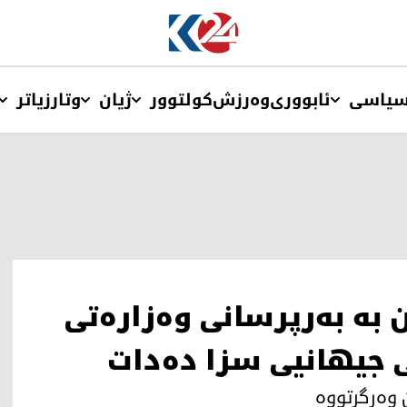
یاسی
ئابووری
وەرزش
کولتوور
ژیان
وتار
زیاتر
 به‌ به‌رپرسانی وه‌زاره‌تی
ی جیهانیی سزا ده‌دات