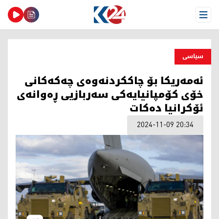
Open Menu
سیاسی
ئەمەریکا بۆ چاککردنەوەی چەکەکانی
خۆی کۆمپانیایەکی سەربازیی ڕەوانەی
ئۆکرانیا دەکات
2024-11-09 20:34