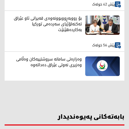
پێش 42 خولەک
بۆ رووبەڕووبوونەوەی قەیرانی ئاو عێراق
تەکنەلۆژیای سەردەمی تورکیا
بەکاردەهێنێت
پێش 56 خولەک
وەزارەتی سامانە سروشتییەکان وەڵامی
وەزیری نەوتی عێراق دەداتەوە
بابەتەکانی پەیوەندیدار