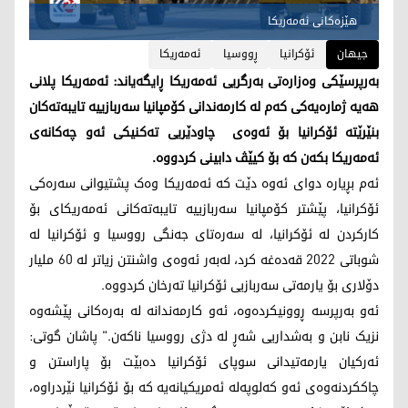
هێزەکانی ئەمەریکا
جیهان
ئۆکرانیا
ڕووسیا
ئەمەریکا
بەرپرسێکی وەزارەتی بەرگریی ئەمەریکا ڕایگەیاند: ئەمەریکا پلانی
هەیە ژمارەیەکی کەم لە کارمەندانی کۆمپانیا سەربازییە تایبەتەکان
بنێرێتە ئۆکرانیا بۆ ئەوەی چاودێریی تەکنیکی ئەو چەکانەی
ئەمەریکا بکەن کە بۆ کیێڤ دابینی کردووە.
ئەم بڕیارە دوای ئەوە دێت کە ئەمەریکا وەک پشتیوانی سەرەکی
ئۆکرانیا، پێشتر کۆمپانیا سەربازییە تایبەتەکانی ئەمەریکای بۆ
کارکردن لە ئۆکرانیا، لە سەرەتای جەنگی رووسیا و ئۆکرانیا لە
شوباتی 2022 قەدەغە کرد، لەبەر ئەوەی واشنتن زیاتر لە 60 ملیار
دۆلاری بۆ یارمەتی سەربازیی ئۆکرانیا تەرخان کردووە.
ئەو بەرپرسە ڕوونیکردەوە، ئەو کارمەندانە لە بەرەکانی پێشەوە
نزیک نابن و بەشداریی شەڕ لە دژی رووسیا ناکەن." پاشان گوتی:
ئەرکیان یارمەتیدانی سوپای ئۆکرانیا دەبێت بۆ پاراستن و
چاککردنەوەی ئەو کەلوپەلە ئەمریکیانەیە کە بۆ ئۆکرانیا نێردراوە،