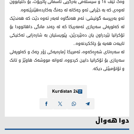
وەک ئێف 16 و سیستەمی بەرگریی ئاسمانی پاتریۆت، بۆ دڵنیابوون
لەوەی کە بە خێرایی ئەو چەکانە لە جەنگ بەکاردەهێنرێنەوە.
ئەو بەرپرسە گوتیشی: ئەم هەنگاوە لەبەر ئەوە دێت کە هەندێک
لە کەلوپەلی سەربازی ئەمەریکا کە لە چەند مانگی داهاتوودا بۆ
ئۆکرانیا نێردراون یان دەنێردرێن، پێویستیان بە شارەزایی تەکنیکی
تایبەت هەیە بۆ چاککردنەوە..
لە سەرەتای شەڕەکەوە، ئەمریکا ژمارەیەکی زۆر چەک و کەلوپەلی
سەربازی بۆ ئۆکرانیا دابین کردووە، لەوانە مووشەک هاوێژ و تانک
و ئۆتۆمبێلی دیکە.
Kurdistan 24
دوا هەواڵ