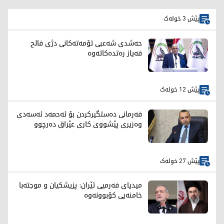
پێش 3 خولەک
حەشدی شەعبی تۆمەتەکانی دژی فالح
فەیاز رەتدەکاتەوە
پێش 12 خولەک
فەرمانی دەستگیرکردن بۆ ئەحمەد ئەسەدی
وەزیری پێشووی کاری عێراق دەرچوو
پێش 27 خولەک
میدیای فەرمیی ئێران: پزیشکیان و موجتەبا
خامنەیی کۆبوونەوە