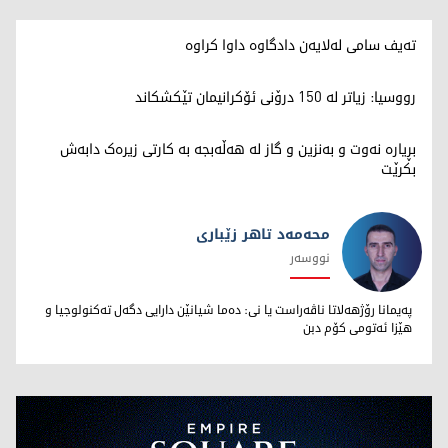
تەیف سامی لەلایەن دادگاوە داوا کراوە
رووسیا: زیاتر لە 150 درۆنی ئۆکرانیمان تێکشکاند
بڕیارە نەوت و بەنزین و گاز لە هەڵەبجە بە کارتی زیرەک دابەش
بکرێت
محەمەد تاهر زێبارى
نووسەر
محەمەد تاهر زێبارى
پەیمانا رۆژهەلاتا ناڤەراست یا نى: دەما شیانێن دارایى دگەل تەکنولوجیا و
هێزا ئەتومى کۆم دبن