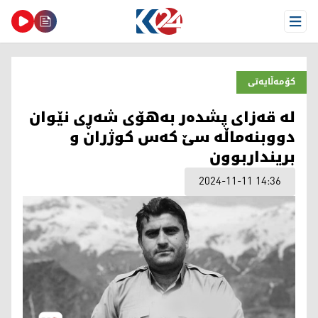
Open Menu
کۆمەڵایەتی
لە قەزای پشدەر بەهۆی شەڕی نێوان
دووبنەماڵە سێ کەس کوژران و
برینداربوون
2024-11-11 14:36