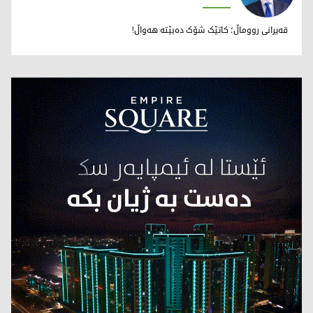
وریا مەعرووف
قەیرانی رووماڵ؛ کاتێک شۆک دەبێتە هەواڵ!