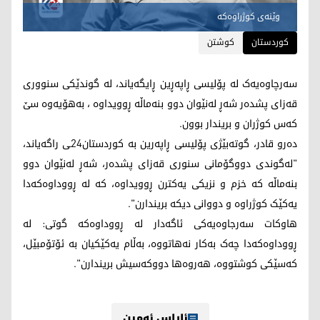
وێنەی کوژراوەکە
کوردستان
کوشتن
سەرچاوەیەک لە پۆلیسی ڕاپەڕین ڕایگەیاند، لە گوندێکی سنووری
قەزای پشدەر شەڕ لەنێوان دوو بنەماڵە ڕوویداوە ، بەهۆیەوە سێ
کەس کوژران و بریندار بوون.
دەرو قادر، گوتەبێژی پۆلیسی ڕاپەرین بە کوردستان24ـی راگەیاند،
"لەگوندی دووگۆمانی سنوری قەزای پشدەر، شەڕ لەنێوان دوو
بنەماڵە کە خزم و نزیکی یەکترن ڕوویداوە، کە لە ڕووداوەکەدا
یەکێک کوژراوە و دووانی دیکە بریندارن".
هاوکات سەرجاوەیەکی ئاگەدار لە ڕووداوەکە گوتی: لە
ڕووداوەکەدا چەک بەکار نەهاتووە، بەڵام یەکێکیان بە ئۆتۆمبێل،
کەسێکی کوشتووە، هەروەها دووکەسیش بریندارن".
ئاراس ئەمین