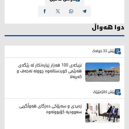
دوا هەواڵ
پێش 33 خولەک
نزیکەی 100 هەزار زیارەتکار لە رێگەی
هەرێمی کوردستانەوە چوونە نەجەف و
کەربەلا
پێش کاتژمێرێک
زەیدی و سەرۆکی دەزگای هەوڵگریی
سعوودیە کۆبوونەوە