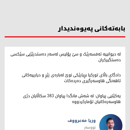
بابەتەکانی پەیوەندیدار
لە دیوانییە ئەفسەرێک و سێ پۆلیس لەسەر دەستدرێژیی سێکسی
دەستگیرکران
دادگای باڵای تورکیا بڕیارێکی نوێ لەبارەی زێڕ و دیارییەکانی
ئاهەنگی هاوسەرگیری دەردەکات
یەکێتیی پیاوان: لە شەش مانگدا پیاوان 383 سکاڵایان دژی
هاوسەرەکانیان تۆمارکردووە
وریا مەعرووف
نووسەر