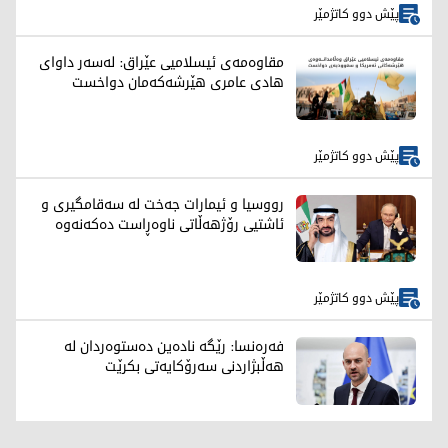
پێش دوو کاتژمێر
مقاوەمەی ئیسلامیی عێراق: لەسەر داوای
هادی عامری هێرشەکەمان دواخست
پێش دوو کاتژمێر
رووسیا و ئیمارات جەخت لە سەقامگیری و
ئاشتیی رۆژهەڵاتی ناوەڕاست دەکەنەوە
پێش دوو کاتژمێر
فەرەنسا: رێگە نادەین دەستوەردان لە
هەڵبژاردنی سەرۆکایەتی بکرێت