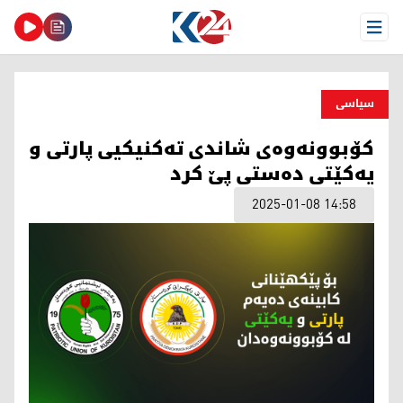
Open Menu
سیاسی
کۆبوونەوەی شاندی تەکنیکیی پارتی و
یەکێتی دەستی پێ کرد
2025-01-08 14:58