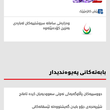
پێش کاتژمێرێک
وەزارەتی سامانە سروشتییەکان لەبارەی
بەنزین کۆدەبێتەوە
بابەتەکانی پەیوەندیدار
حووسییەکان پاڵاوگەیەکی نەوتی سعوودیەیان کردە ئامانج
شێرپەنجەی جۆو بایدن گەیشتووەتە ئێسقانەکانی