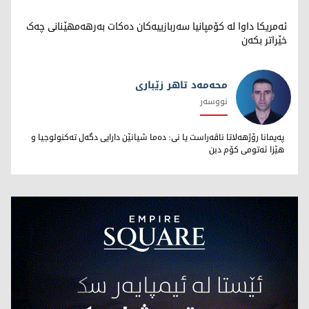
ئەمریکا داوا لە کۆمپانیا سەربازییەکان دەکات بەرهەمهێنانی چەک
خێراتر بکەن
محەمەد تاهر زێبارى
نووسەر
محەمەد تاهر زێبارى
پەیمانا رۆژهەلاتا ناڤەراست یا نى: دەما شیانێن دارایى دگەل تەکنولوجیا و
هێزا ئەتومى کۆم دبن