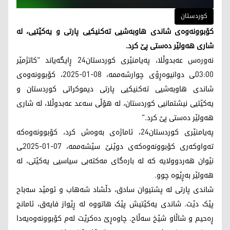
کوردستان
کۆبوونەوەی شاندی هاوبەشیی تەکنیکیی پارتی و یەکێتیی، لە
شاری هەولێر دەستی پێ کرد.
نەورەس عەبدوڵلا، پەیامنێری کوردستان24 ڕایگەیاند "کاتژمێر
03:00ـی دوانیوەڕۆی چوارشەممە، 08-01-2025، کۆبوونەوەی
شاندی هاوبەشیی تەکنیکیی پارتی دیموکراتی کوردستان و
یەکێتیی نیشتمانیی کوردستان، لە هۆڵی سەعد عەبدوڵلا، لە شاری
هەولێر دەستی پێ کرد."
پەیامنێری کوردستان24، ئاماژەی بەوەش کرد، کۆبوونەوەکە
تەواوکەری کۆبوونەوەکەی دوێنێ سێشەممە، 07-01-2025ـی
نێوان هەردوولایە کە لە بارەگای مەکتەبی سیاسیی یەکێتی، لە
هەولێر بەڕێوە چوو.
شاندی پارتی لە پشتیوان سادق، دڵشاد شەهاب و ئومێد سەباح
پێک دێت. شاندی یەکێتیش پێک هاتووە لە ڕێواز فایەق، ئامانج
ڕەحیم و شاڵاو شێخ سەڵاح. چاوەڕێ دەکرێت لەم کۆبوونەوەیەدا