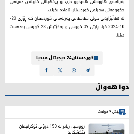
بەرنامەی هاوبەشی هەردوو حزب بۆ پێکهێنانی کابینەی دەیەمی
حکوومەتی هەرێمی کوردستان ئامادە بکرێت.
لە هەڵبژاردنی خولی شەشەمی پەرلەمانی کوردستان کە ڕۆژی 20-
10-2024 کرا، پارتی 39 کورسی و یەکێتیش 23 کورسی بەدەست
هێنا.
کوردستان24 دیجیتاڵ میدیا
دوا هەواڵ
پێش 9 خولەک
رووسیا: زیاتر لە 150 درۆنی ئۆکرانیمان
تێکشکاند