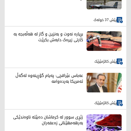
پێش 37 خولەک
بڕیارە نەوت و بەنزین و گاز لە هەڵەبجە بە
کارتی زیرەک دابەش بکرێت
پێش کاتژمێرێک
عەباس عێراقچی: پەیام گۆڕینەوە لەگەڵ
ئەمریکا بەردەوامە
پێش کاتژمێرێک
زێڕی سوور لە کرماشان دەبێتە ناوەندێکی
بەرهەمهێنانی زەعفەران