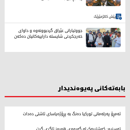
پێش کاتژمێرێک
جووتیارانی عێراق گردبوونەوە و داوای
خەرجکردنی شایستە داراییەکانیان دەکەن
بابەتەکانی پەیوەندیدار
ئەمڕۆ پەرلەمانی تورکیا دەنگ بە پڕۆژەیاسای ئاشتی دەدات
تەسنیم: کەشتییەک لە گەرووی هورمز ئاگری گرت