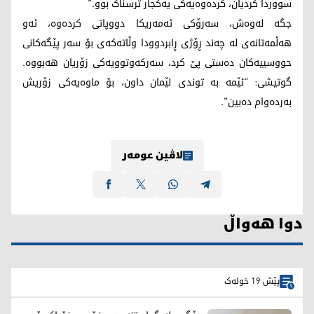
سووردا کردیان، کردەوەیەکی یەکجار ترسناک بوو."
جگە لەوەش، سەرۆکی ئەمەریکا دووپاتی کردەوە، ئەو
هەڵمەتانەی لە چەند ڕۆژی ڕابردوودا وڵاتەکەی بۆ سەر پێگەکانی
حووسییەکان دەستی پێ کرد، سەرکەوتوویەکی زۆریان هەبووە.
گوتیشی: "ئێمە بە توندی لێمان داون، بۆ ماوەیەکی زۆریش
بەردەوام دەبین".
لاڤین عومەر
دوا هەواڵ
پێش 19 خولەک