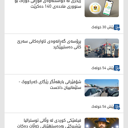
رێگری لە گواستنەوەی فۆڕمی خۆراک بۆ
سنووری ماددەی 140 دەکرێت
پێش 30 خولەک
پڕۆسەی گەڕانەوەی ئاوارەکانی سەرێ
کانی دەستیپێکرد
پێش 54 خولەک
شۆفێرانی بارهەڵگر رێگای کەرکووک -
سلێمانییان داخست
پێش 56 خولەک
فیلمێکی کوردی لە وڵاتی ئوسترالیا
پێشبڕکێی بەدەستهێنانی خەڵات دەکات