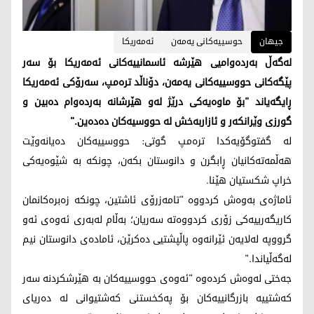
جیهان
حوسییەکانی یەمەن
ئەمەریکا
لەگەڵ بەردەوامیی هێرشە ئاسمانییەکانی ئەمەریکا بۆ سەر
پێگەکانی حووسییەکانی یەمەن، دۆناڵد ترەمپ، سەرۆکی ئەمەریکا
ڕایگەیاند "بۆ ماوەیەکی درێژ لەو هێرشانە بەردەوام دەبین و
گورزی وێرانکەر و ئازاربەخش لە حووسیەکان دەدەین."
لە گفتوگۆیەکدا ترەمپ گوتی: حووسییەکان دەیانەوێت
هەڵمەتەکانیان ڕابگرن و دانوستان بکەن، چونکە بە شێوەیەکی
خراپ شکستیان هێنا.
ئاماژەی بەوەش کردووە "تامەزرۆی ئاشتین، چونکە زەبرەکانمان
کاریگەرییەکی زۆری کردووەتە سەریان؛ بەڵام لەبەری ئەوەی ئەو
گرووپە لەلایەن ئێرانەوە پاڵپشتیی دەکرێن، ئامادەی دانوستان نیم
لەگەڵیاندا."
جەختی لەوەش کردەوە "ئەوەی حووسییەکان بە هێرشکردنە سەر
کەشتییە بازرگانییەکان بۆ پەکخستنی کەشتیوانی لە دەریای