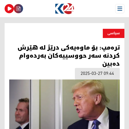
Open Menu
سیاسی
ترەمپ: بۆ ماوەیەکی درێژ لە هێرش
کردنە سەر حووسییەکان بەردەوام
دەبین
2025-03-27 09:44